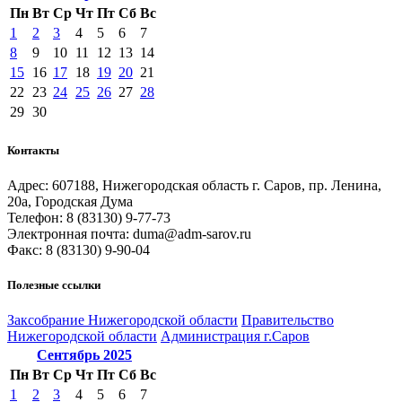
Пн
Вт
Ср
Чт
Пт
Сб
Вс
1
2
3
4
5
6
7
8
9
10
11
12
13
14
15
16
17
18
19
20
21
22
23
24
25
26
27
28
29
30
Контакты
Адрес: 607188, Нижегородская область г. Саров, пр. Ленина,
20а, Городская Дума
Телефон: 8 (83130) 9-77-73
Электронная почта: duma@adm-sarov.ru
Факс: 8 (83130) 9-90-04
Полезные ссылки
Закcобрание Нижегородской области
Правительство
Нижегородской области
Администрация г.Саров
Сентябрь
2025
Пн
Вт
Ср
Чт
Пт
Сб
Вс
1
2
3
4
5
6
7