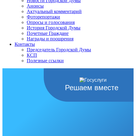
Новости Городской Думы
Анонсы
Актуальный комментарий
Фоторепортажи
Опросы и голосования
История Городской Думы
Почетные Граждане
Награды и поощрения
Контакты
Председатель Городской Думы
КСП
Полезные ссылки
Решаем вместе