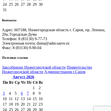
24
25
26
27
28
29
30
31
Контакты
Адрес: 607188, Нижегородская область г. Саров, пр. Ленина,
20а, Городская Дума
Телефон: 8 (83130) 9-77-73
Электронная почта: duma@adm-sarov.ru
Факс: 8 (83130) 9-90-04
Полезные ссылки
Закcобрание Нижегородской области
Правительство
Нижегородской области
Администрация г.Саров
Август
2026
Пн
Вт
Ср
Чт
Пт
Сб
Вс
1
2
3
4
5
6
7
8
9
10
11
12
13
14
15
16
17
18
19
20
21
22
23
24
25
26
27
28
29
30