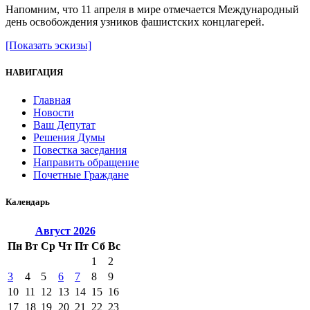
Напомним, что 11 апреля в мире отмечается Международный
день освобождения узников фашистских концлагерей.
[Показать эскизы]
НАВИГАЦИЯ
Главная
Новости
Ваш Депутат
Решения Думы
Повестка заседания
Направить обращение
Почетные Граждане
Календарь
Август
2026
Пн
Вт
Ср
Чт
Пт
Сб
Вс
1
2
3
4
5
6
7
8
9
10
11
12
13
14
15
16
17
18
19
20
21
22
23