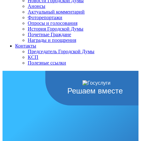
Новости Городской Думы
Анонсы
Актуальный комментарий
Фоторепортажи
Опросы и голосования
История Городской Думы
Почетные Граждане
Награды и поощрения
Контакты
Председатель Городской Думы
КСП
Полезные ссылки
Решаем вместе