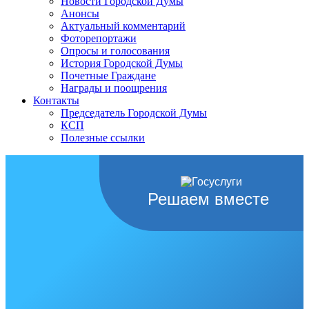
Новости Городской Думы
Анонсы
Актуальный комментарий
Фоторепортажи
Опросы и голосования
История Городской Думы
Почетные Граждане
Награды и поощрения
Контакты
Председатель Городской Думы
КСП
Полезные ссылки
Решаем вместе