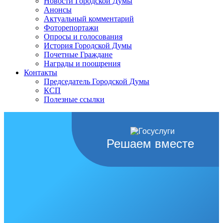
Новости Городской Думы
Анонсы
Актуальный комментарий
Фоторепортажи
Опросы и голосования
История Городской Думы
Почетные Граждане
Награды и поощрения
Контакты
Председатель Городской Думы
КСП
Полезные ссылки
Решаем вместе