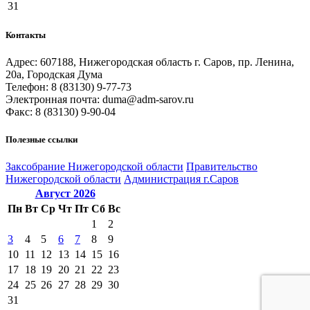
31
Контакты
Адрес: 607188, Нижегородская область г. Саров, пр. Ленина,
20а, Городская Дума
Телефон: 8 (83130) 9-77-73
Электронная почта: duma@adm-sarov.ru
Факс: 8 (83130) 9-90-04
Полезные ссылки
Закcобрание Нижегородской области
Правительство
Нижегородской области
Администрация г.Саров
Август
2026
Пн
Вт
Ср
Чт
Пт
Сб
Вс
1
2
3
4
5
6
7
8
9
10
11
12
13
14
15
16
17
18
19
20
21
22
23
24
25
26
27
28
29
30
31