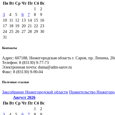
Пн
Вт
Ср
Чт
Пт
Сб
Вс
1
2
3
4
5
6
7
8
9
10
11
12
13
14
15
16
17
18
19
20
21
22
23
24
25
26
27
28
29
30
31
Контакты
Адрес: 607188, Нижегородская область г. Саров, пр. Ленина, 20
Телефон: 8 (83130) 9-77-73
Электронная почта: duma@adm-sarov.ru
Факс: 8 (83130) 9-90-04
Полезные ссылки
Закcобрание Нижегородской области
Правительство Нижегоро
Август
2026
Пн
Вт
Ср
Чт
Пт
Сб
Вс
1
2
3
4
5
6
7
8
9