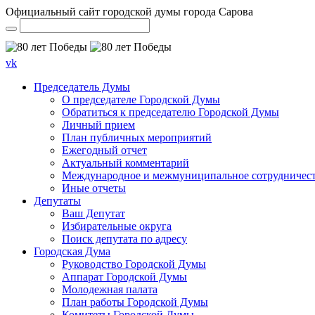
Официальный сайт городской думы города Сарова
vk
Председатель Думы
О председателе Городской Думы
Обратиться к председателю Городской Думы
Личный прием
План публичных мероприятий
Ежегодный отчет
Актуальный комментарий
Международное и межмуниципальное сотрудничес
Иные отчеты
Депутаты
Ваш Депутат
Избирательные округа
Поиск депутата по адресу
Городская Дума
Руководство Городской Думы
Аппарат Городской Думы
Молодежная палата
План работы Городской Думы
Комитеты Городской Думы