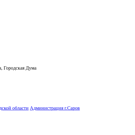
а, Городская Дума
дской области
Администрация г.Саров