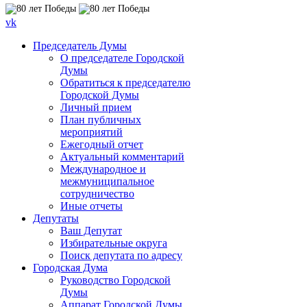
vk
Председатель Думы
О председателе Городской
Думы
Обратиться к председателю
Городской Думы
Личный прием
План публичных
мероприятий
Ежегодный отчет
Актуальный комментарий
Международное и
межмуниципальное
сотрудничество
Иные отчеты
Депутаты
Ваш Депутат
Избирательные округа
Поиск депутата по адресу
Городская Дума
Руководство Городской
Думы
Аппарат Городской Думы