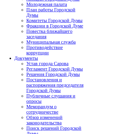
Молодежная палата
План работы Городской
Думы
Комитеты Городской Думы
Фракции в Городской Думе
Повестка ближайшего
заседания
Муниципальная служба
Противодействие
коррупции
Документы
Устав города Сарова
Регламент Городской Думы
Решения Городской Думы
Постановления и
распоряжения председателя
Городской Думы
Публичные слушания и
опросы
Меморандум о
сотрудничестве
Обзор изменений
законодательства
Поиск решений Городской
Думы