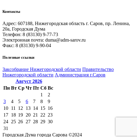
Контакты
Адрес: 607188, Нижегородская область г. Саров, пр. Ленина,
20а, Городская Дума
Телефон: 8 (83130) 9-77-73
Электронная почта: duma@adm-sarov.ru
Факс: 8 (83130) 9-90-04
Полезные ссылки
Закcобрание Нижегородской области
Правительство
Нижегородской области
Администрация г.Саров
Август
2026
Пн
Вт
Ср
Чт
Пт
Сб
Вс
1
2
3
4
5
6
7
8
9
10
11
12
13
14
15
16
17
18
19
20
21
22
23
24
25
26
27
28
29
30
31
Городская Дума города Сарова ©2024