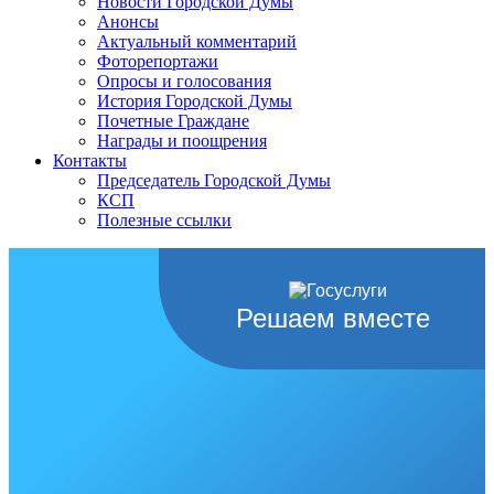
Новости Городской Думы
Анонсы
Актуальный комментарий
Фоторепортажи
Опросы и голосования
История Городской Думы
Почетные Граждане
Награды и поощрения
Контакты
Председатель Городской Думы
КСП
Полезные ссылки
Решаем вместе