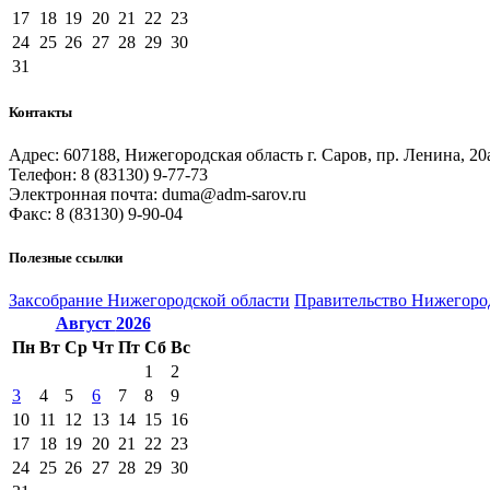
17
18
19
20
21
22
23
24
25
26
27
28
29
30
31
Контакты
Адрес: 607188, Нижегородская область г. Саров, пр. Ленина, 20
Телефон: 8 (83130) 9-77-73
Электронная почта: duma@adm-sarov.ru
Факс: 8 (83130) 9-90-04
Полезные ссылки
Закcобрание Нижегородской области
Правительство Нижегоро
Август
2026
Пн
Вт
Ср
Чт
Пт
Сб
Вс
1
2
3
4
5
6
7
8
9
10
11
12
13
14
15
16
17
18
19
20
21
22
23
24
25
26
27
28
29
30