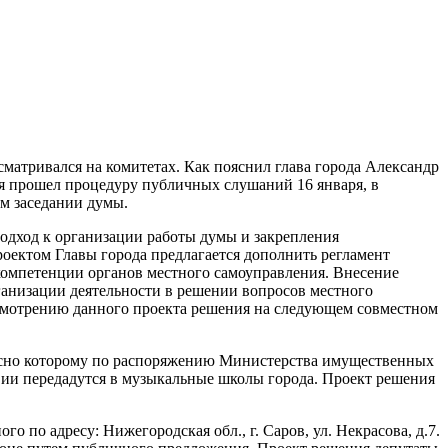
сматривался на комитетах. Как пояснил глава города Александр
ия прошел процедуру публичных слушаний 16 января, в
м заседании думы.
одход к организации работы думы и закрепления
оектом Главы города предлагается дополнить регламент
компетенции органов местного самоуправления. Внесение
ганизации деятельности в решении вопросов местного
ссмотрению данного проекта решения на следующем совместном
ласно которому по распоряжению Министерства имущественных
вии передадутся в музыкальные школы города. Проект решения
о адресу: Нижегородская обл., г. Саров, ул. Некрасова, д.7.