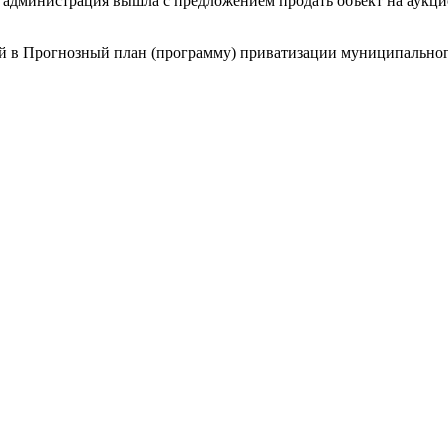
 администрация вышла с предложением продать объект на аукц
й в Прогнозный план (программу) приватизации муниципальног