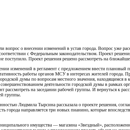
ли вопрос о внесении изменений в устав города. Вопрос уже рас
в соответствии с Федеральным законодательством. Проект решен
не поступило. Проект решения решено рассмотреть на ближайше
нии изменений в регламент с предложением ввести плановый п
ативность работы органов МСУ в интересах жителей города. Пр
ородской думы по вопросам местного значения, находящимся в 
 совершенствованием деятельности городской думы в рамках ор
т рассмотреть на заседании рабочей группы. И вернуться к ра
ей группы.
енностью Людмила Тырсина рассказала о проекте решения, сог
ть города направляется три новых пианино, которые впоследст
иципального имущества — магазина «Звездный», расположенного п