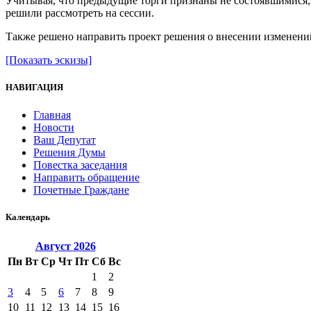
Учитывая, что предыдущие торги признаны не состоявшимися,
решили рассмотреть на сессии.
Также решено направить проект решения о внесении изменени
[Показать эскизы]
НАВИГАЦИЯ
Главная
Новости
Ваш Депутат
Решения Думы
Повестка заседания
Направить обращение
Почетные Граждане
Календарь
Август
2026
Пн
Вт
Ср
Чт
Пт
Сб
Вс
1
2
3
4
5
6
7
8
9
10
11
12
13
14
15
16