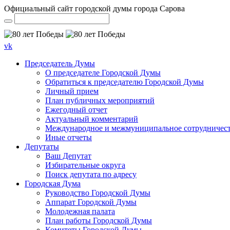
Официальный сайт городской думы города Сарова
vk
Председатель Думы
О председателе Городской Думы
Обратиться к председателю Городской Думы
Личный прием
План публичных мероприятий
Ежегодный отчет
Актуальный комментарий
Международное и межмуниципальное сотрудничес
Иные отчеты
Депутаты
Ваш Депутат
Избирательные округа
Поиск депутата по адресу
Городская Дума
Руководство Городской Думы
Аппарат Городской Думы
Молодежная палата
План работы Городской Думы
Комитеты Городской Думы