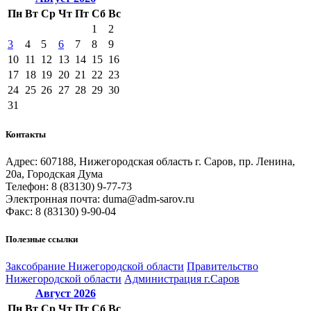
Пн
Вт
Ср
Чт
Пт
Сб
Вс
1
2
3
4
5
6
7
8
9
10
11
12
13
14
15
16
17
18
19
20
21
22
23
24
25
26
27
28
29
30
31
Контакты
Адрес: 607188, Нижегородская область г. Саров, пр. Ленина,
20а, Городская Дума
Телефон: 8 (83130) 9-77-73
Электронная почта: duma@adm-sarov.ru
Факс: 8 (83130) 9-90-04
Полезные ссылки
Закcобрание Нижегородской области
Правительство
Нижегородской области
Администрация г.Саров
Август
2026
Пн
Вт
Ср
Чт
Пт
Сб
Вс