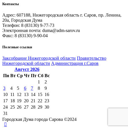
Контакты
Адрес: 607188, Нижегородская область г. Саров, пр. Ленина,
20а, Городская Дума
Телефон: 8 (83130) 9-77-73
Электронная почта: duma@adm-sarov.ru
Факс: 8 (83130) 9-90-04
Полезные ссылки
Закcобрание Нижегородской области
Правительство
Нижегородской области
Администрация г.Саров
Август
2026
Пн
Вт
Ср
Чт
Пт
Сб
Вс
1
2
3
4
5
6
7
8
9
10
11
12
13
14
15
16
17
18
19
20
21
22
23
24
25
26
27
28
29
30
31
Городская Дума города Сарова ©2024