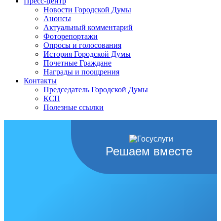
Пресс-центр
Новости Городской Думы
Анонсы
Актуальный комментарий
Фоторепортажи
Опросы и голосования
История Городской Думы
Почетные Граждане
Награды и поощрения
Контакты
Председатель Городской Думы
КСП
Полезные ссылки
Решаем вместе