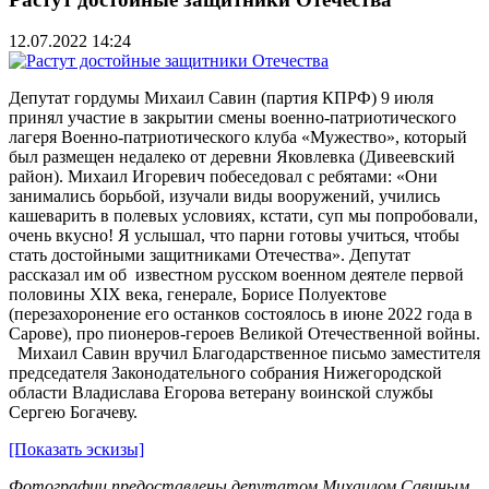
12.07.2022 14:24
Депутат гордумы Михаил Савин (партия КПРФ) 9 июля
принял участие в закрытии смены военно-патриотического
лагеря Военно-патриотического клуба «Мужество», который
был размещен недалеко от деревни Яковлевка (Дивеевский
район). Михаил Игоревич побеседовал с ребятами: «Они
занимались борьбой, изучали виды вооружений, учились
кашеварить в полевых условиях, кстати, суп мы попробовали,
очень вкусно! Я услышал, что парни готовы учиться, чтобы
стать достойными защитниками Отечества». Депутат
рассказал им об известном русском военном деятеле первой
половины ХIХ века, генерале, Борисе Полуектове
(перезахоронение его останков состоялось в июне 2022 года в
Сарове), про пионеров-героев Великой Отечественной войны.
Михаил Савин вручил Благодарственное письмо заместителя
председателя Законодательного собрания Нижегородской
области Владислава Егорова ветерану воинской службы
Сергею Богачеву.
[Показать эскизы]
Фотографии предоставлены депутатом Михаилом Савиным