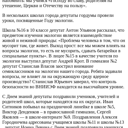
напомнить: мы учимся «Господу во славу, родителям на
утешение, Церкви и Отечеству на пользу».
В нескольких школах города депутаты гордумы провели
уроки, посвященные Году экологии.
Школа №16 в 10 классе депутат Антон Ульянов рассказал, что
предметом изучения экологии является взаимодействие
живой и неживой природы: «Проблема человека в том, что он
мусорит там, где живет. Выход прост: все мы можем влиять на
вопросы экологии, то есть не мусорить, сдавать батарейки в
специальные пункты». В лицее №15 в качестве учителя по
экологии выступил депутат Андрей Крот. В гимназии №2
депутат Станислав Власов заострил внимание
семиклассников на экологии нашего города. Ребята задавали
вопросы, не влияет ли на окружающую среду ядерное
производство? Станислав Юрьевич заверил, что контроль
безопасности во ВНИИЭФ находится на высочайшем уровне.
С Днем знаний депутаты поздравили учеников, учителей и
родителей школ, которые находятся на их округах. Иван
Ситников побывал на праздничной линейке в школе №5,
Виктор Денденков – в православной гимназии, Сергей
Яковлев — в школе-интернате №9. Поздравления Алексея
Городничева адресованы учащимся школы №11 и школы №13
, депутат Нонна Левина с Днем знаний поздравила учащихся