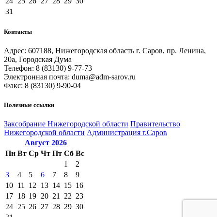
24
25
26
27
28
29
30
31
Контакты
Адрес: 607188, Нижегородская область г. Саров, пр. Ленина,
20а, Городская Дума
Телефон: 8 (83130) 9-77-73
Электронная почта: duma@adm-sarov.ru
Факс: 8 (83130) 9-90-04
Полезные ссылки
Закcобрание Нижегородской области
Правительство
Нижегородской области
Администрация г.Саров
Август
2026
Пн
Вт
Ср
Чт
Пт
Сб
Вс
1
2
3
4
5
6
7
8
9
10
11
12
13
14
15
16
17
18
19
20
21
22
23
24
25
26
27
28
29
30