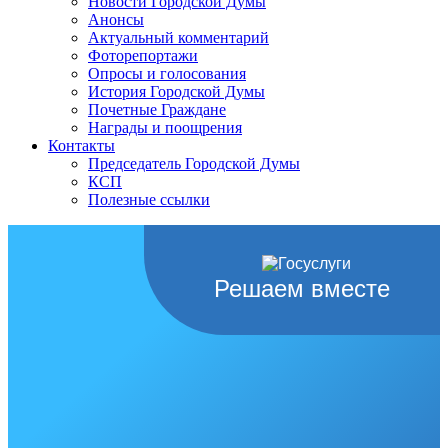
Новости Городской Думы
Анонсы
Актуальный комментарий
Фоторепортажи
Опросы и голосования
История Городской Думы
Почетные Граждане
Награды и поощрения
Контакты
Председатель Городской Думы
КСП
Полезные ссылки
Решаем вместе