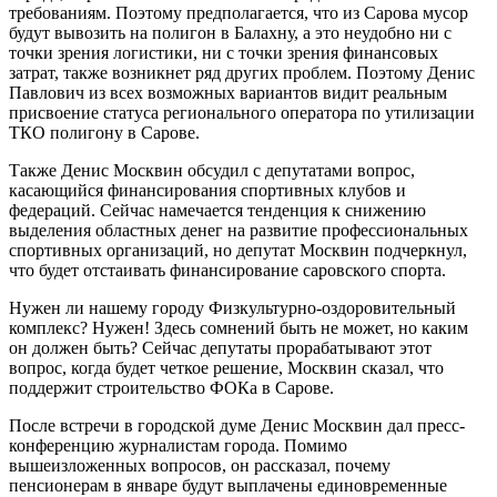
требованиям. Поэтому предполагается, что из Сарова мусор
будут вывозить на полигон в Балахну, а это неудобно ни с
точки зрения логистики, ни с точки зрения финансовых
затрат, также возникнет ряд других проблем. Поэтому Денис
Павлович из всех возможных вариантов видит реальным
присвоение статуса регионального оператора по утилизации
ТКО полигону в Сарове.
Также Денис Москвин обсудил с депутатами вопрос,
касающийся финансирования спортивных клубов и
федераций. Сейчас намечается тенденция к снижению
выделения областных денег на развитие профессиональных
спортивных организаций, но депутат Москвин подчеркнул,
что будет отстаивать финансирование саровского спорта.
Нужен ли нашему городу Физкультурно-оздоровительный
комплекс? Нужен! Здесь сомнений быть не может, но каким
он должен быть? Сейчас депутаты прорабатывают этот
вопрос, когда будет четкое решение, Москвин сказал, что
поддержит строительство ФОКа в Сарове.
После встречи в городской думе Денис Москвин дал пресс-
конференцию журналистам города. Помимо
вышеизложенных вопросов, он рассказал, почему
пенсионерам в январе будут выплачены единовременные