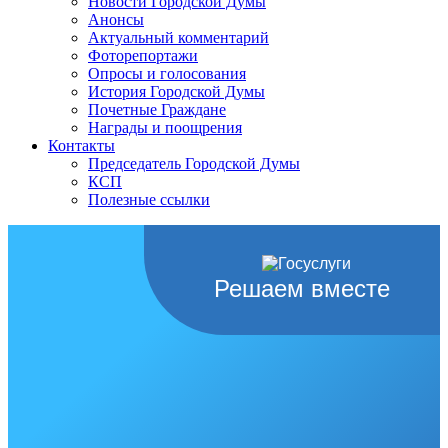
Новости Городской Думы
Анонсы
Актуальный комментарий
Фоторепортажи
Опросы и голосования
История Городской Думы
Почетные Граждане
Награды и поощрения
Контакты
Председатель Городской Думы
КСП
Полезные ссылки
Решаем вместе