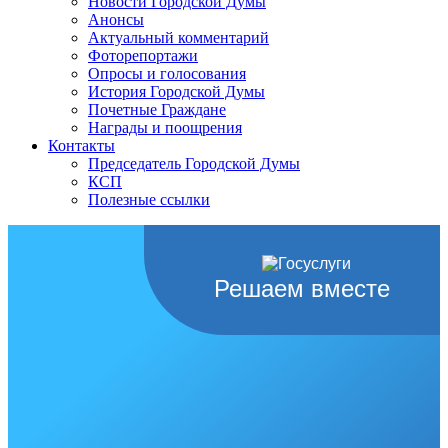
Новости Городской Думы
Анонсы
Актуальный комментарий
Фоторепортажи
Опросы и голосования
История Городской Думы
Почетные Граждане
Награды и поощрения
Контакты
Председатель Городской Думы
КСП
Полезные ссылки
Решаем вместе