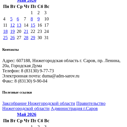
Май
2026
Пн
Вт
Ср
Чт
Пт
Сб
Вс
1
2
3
4
5
6
7
8
9
10
11
12
13
14
15
16
17
18
19
20
21
22
23
24
25
26
27
28
29
30
31
Контакты
Адрес: 607188, Нижегородская область г. Саров, пр. Ленина,
20а, Городская Дума
Телефон: 8 (83130) 9-77-73
Электронная почта: duma@adm-sarov.ru
Факс: 8 (83130) 9-90-04
Полезные ссылки
Закcобрание Нижегородской области
Правительство
Нижегородской области
Администрация г.Саров
Май
2026
Пн
Вт
Ср
Чт
Пт
Сб
Вс
1
2
3