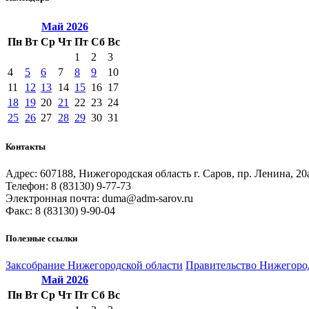
Май
2026
Пн
Вт
Ср
Чт
Пт
Сб
Вс
1
2
3
4
5
6
7
8
9
10
11
12
13
14
15
16
17
18
19
20
21
22
23
24
25
26
27
28
29
30
31
Контакты
Адрес: 607188, Нижегородская область г. Саров, пр. Ленина, 20
Телефон: 8 (83130) 9-77-73
Электронная почта: duma@adm-sarov.ru
Факс: 8 (83130) 9-90-04
Полезные ссылки
Закcобрание Нижегородской области
Правительство Нижегоро
Май
2026
Пн
Вт
Ср
Чт
Пт
Сб
Вс