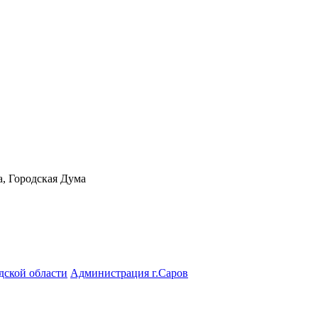
а, Городская Дума
дской области
Администрация г.Саров