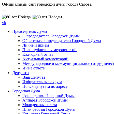
Официальный сайт городской думы города Сарова
vk
Председатель Думы
О председателе Городской Думы
Обратиться к председателю Городской Думы
Личный прием
План публичных мероприятий
Ежегодный отчет
Актуальный комментарий
Международное и межмуниципальное сотрудничес
Иные отчеты
Депутаты
Ваш Депутат
Избирательные округа
Поиск депутата по адресу
Городская Дума
Руководство Городской Думы
Аппарат Городской Думы
Молодежная палата
План работы Городской Думы
Комитеты Городской Думы