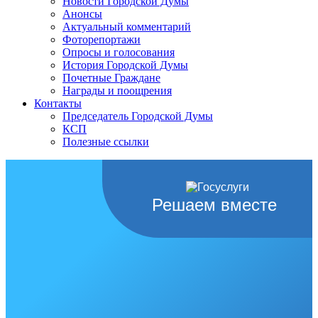
Новости Городской Думы
Анонсы
Актуальный комментарий
Фоторепортажи
Опросы и голосования
История Городской Думы
Почетные Граждане
Награды и поощрения
Контакты
Председатель Городской Думы
КСП
Полезные ссылки
Решаем вместе