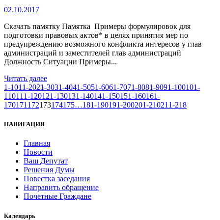
02.10.2017
Скачать памятку Памятка Примеры формулировок для
подготовки правовых актов* в целях принятия мер по
предупреждению возможного конфликта интересов у глав
администраций и заместителей глав администраций
Должность Ситуации Примеры...
Читать далее
1-10
11-20
21-30
31-40
41-50
51-60
61-70
71-80
81-90
91-100
101-
110
111-120
121-130
131-140
141-150
151-160
161-
170
171
172
173
174
175
…
181-190
191-200
201-210
211-218
НАВИГАЦИЯ
Главная
Новости
Ваш Депутат
Решения Думы
Повестка заседания
Направить обращение
Почетные Граждане
Календарь