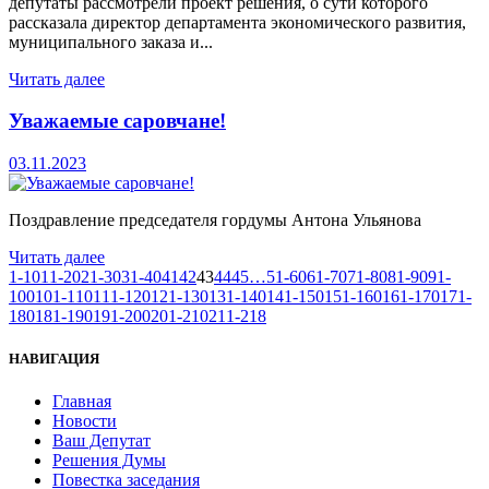
депутаты рассмотрели проект решения, о сути которого
рассказала директор департамента экономического развития,
муниципального заказа и...
Читать далее
Уважаемые саровчане!
03.11.2023
Поздравление председателя гордумы Антона Ульянова
Читать далее
1-10
11-20
21-30
31-40
41
42
43
44
45
…
51-60
61-70
71-80
81-90
91-
100
101-110
111-120
121-130
131-140
141-150
151-160
161-170
171-
180
181-190
191-200
201-210
211-218
НАВИГАЦИЯ
Главная
Новости
Ваш Депутат
Решения Думы
Повестка заседания