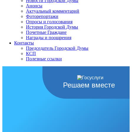
Новости Городской Думы
Анонсы
Актуальный комментарий
Фоторепортажи
Опросы и голосования
История Городской Думы
Почетные Граждане
Награды и поощрения
Контакты
Председатель Городской Думы
КСП
Полезные ссылки
Решаем вместе