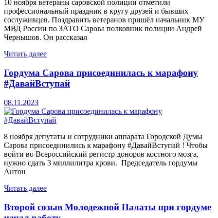
10 ноября ветераны саровской полиции отметили
профессиональный праздник в кругу друзей и бывших
сослуживцев. Поздравить ветеранов пришёл начальник МУ
МВД России по ЗАТО Сарова полковник полиции Андрей
Чернышов. Он рассказал
Читать далее
Гордума Сарова присоединилась к марафону
#ДавайВступай
08.11.2023
8 ноября депутаты и сотрудники аппарата Городской Думы
Сарова присоединились к марафону #ДавайВступай ! Чтобы
войти во Всероссийский регистр доноров костного мозга,
нужно сдать 3 миллилитра крови. Председатель гордумы
Антон
Читать далее
Второй созыв Молодежной Палаты при гордуме
начал работу