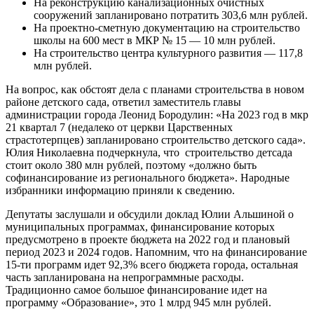
На реконструкцию канализационных очистных
сооружений запланировано потратить 303,6 млн рублей.
На проектно-сметную документацию на строительство
школы на 600 мест в МКР № 15 — 10 млн рублей.
На строительство центра культурного развития — 117,8
млн рублей.
На вопрос, как обстоят дела с планами строительства в новом
районе детского сада, ответил заместитель главы
администрации города Леонид Бородулин: «На 2023 год в мкр
21 квартал 7 (недалеко от церкви Царственных
страстотерпцев) запланировано строительство детского сада».
Юлия Николаевна подчеркнула, что строительство детсада
стоит около 380 млн рублей, поэтому «должно быть
софинансирование из регионального бюджета». Народные
избранники информацию приняли к сведению.
Депутаты заслушали и обсудили доклад Юлии Альшиной о
муниципальных программах, финансирование которых
предусмотрено в проекте бюджета на 2022 год и плановый
период 2023 и 2024 годов. Напомним, что на финансирование
15-ти программ идет 92,3% всего бюджета города, остальная
часть запланирована на непрограммные расходы.
Традиционно самое большое финансирование идет на
программу «Образование», это 1 млрд 945 млн рублей.