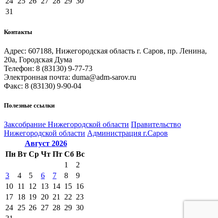
24
25
26
27
28
29
30
31
Контакты
Адрес: 607188, Нижегородская область г. Саров, пр. Ленина,
20а, Городская Дума
Телефон: 8 (83130) 9-77-73
Электронная почта: duma@adm-sarov.ru
Факс: 8 (83130) 9-90-04
Полезные ссылки
Закcобрание Нижегородской области
Правительство
Нижегородской области
Администрация г.Саров
Август
2026
Пн
Вт
Ср
Чт
Пт
Сб
Вс
1
2
3
4
5
6
7
8
9
10
11
12
13
14
15
16
17
18
19
20
21
22
23
24
25
26
27
28
29
30