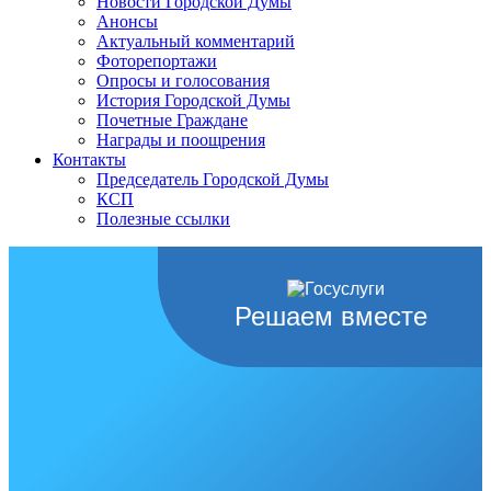
Новости Городской Думы
Анонсы
Актуальный комментарий
Фоторепортажи
Опросы и голосования
История Городской Думы
Почетные Граждане
Награды и поощрения
Контакты
Председатель Городской Думы
КСП
Полезные ссылки
Решаем вместе