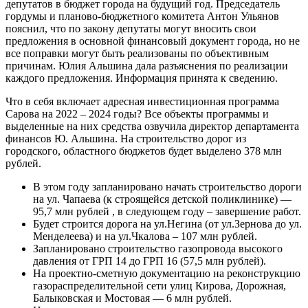
депутатов в бюджет города на будущий год. Председатель
гордумы и планово-бюджетного комитета Антон Ульянов
пояснил, что по закону депутаты могут вносить свои
предложения в основной финансовый документ города, но не
все поправки могут быть реализованы по объективным
причинам. Юлия Альшина дала разъяснения по реализации
каждого предложения. Информация принята к сведению.
Что в себя включает адресная инвестиционная программа
Сарова на 2022 – 2024 годы? Все объекты программы и
выделенные на них средства озвучила директор департамента
финансов Ю. Альшина. На строительство дорог из
городского, областного бюджетов будет выделено 378 млн
рублей.
В этом году запланировано начать строительство дороги
на ул. Чапаева (к строящейся детской поликлинике) —
95,7 млн рублей , в следующем году – завершение работ.
Будет строится дорога на ул.Негина (от ул.Зернова до ул.
Менделеева) и на ул.Чкалова – 107 млн рублей.
Запланировано строительство газопровода высокого
давления от ГРП 14 до ГРП 16 (57,5 млн рублей).
На проектно-сметную документацию на реконструкцию
газораспределительной сети улиц Кирова, Дорожная,
Балыковская и Мостовая — 6 млн рублей.