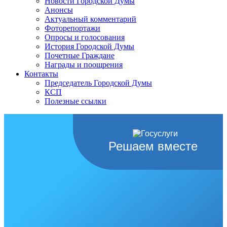
Новости Городской Думы
Анонсы
Актуальный комментарий
Фоторепортажи
Опросы и голосования
История Городской Думы
Почетные Граждане
Награды и поощрения
Контакты
Председатель Городской Думы
КСП
Полезные ссылки
Решаем вместе