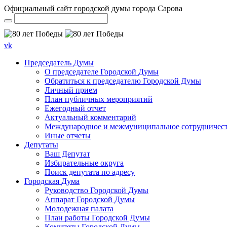
Официальный сайт городской думы города Сарова
vk
Председатель Думы
О председателе Городской Думы
Обратиться к председателю Городской Думы
Личный прием
План публичных мероприятий
Ежегодный отчет
Актуальный комментарий
Международное и межмуниципальное сотрудничес
Иные отчеты
Депутаты
Ваш Депутат
Избирательные округа
Поиск депутата по адресу
Городская Дума
Руководство Городской Думы
Аппарат Городской Думы
Молодежная палата
План работы Городской Думы
Комитеты Городской Думы