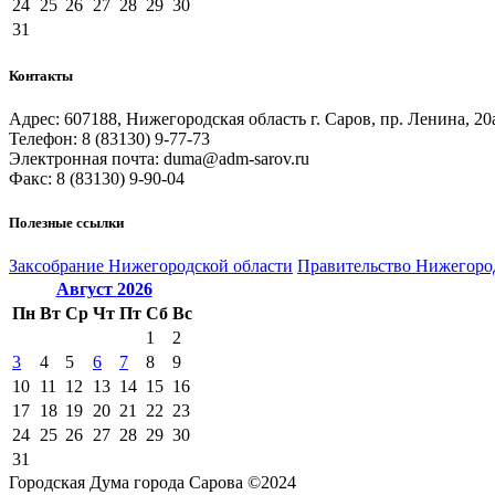
24
25
26
27
28
29
30
31
Контакты
Адрес: 607188, Нижегородская область г. Саров, пр. Ленина, 20
Телефон: 8 (83130) 9-77-73
Электронная почта: duma@adm-sarov.ru
Факс: 8 (83130) 9-90-04
Полезные ссылки
Закcобрание Нижегородской области
Правительство Нижегоро
Август
2026
Пн
Вт
Ср
Чт
Пт
Сб
Вс
1
2
3
4
5
6
7
8
9
10
11
12
13
14
15
16
17
18
19
20
21
22
23
24
25
26
27
28
29
30
31
Городская Дума города Сарова ©2024