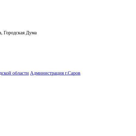
а, Городская Дума
дской области
Администрация г.Саров