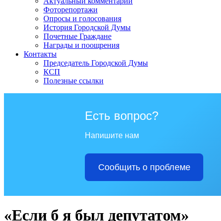
Актуальный комментарий
Фоторепортажи
Опросы и голосования
История Городской Думы
Почетные Граждане
Награды и поощрения
Контакты
Председатель Городской Думы
КСП
Полезные ссылки
Есть вопрос?
Напишите нам
Сообщить о проблеме
«Если б я был депутатом»