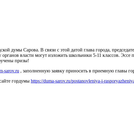
одской думы Сарова. В связи с этой датой глава города, предсе
у органов власти могут изложить школьники 5-11 классов. Эссе 
вручены призы!
-sarov.ru
, заполненную заявку приносить в приемную главы горо
 сайте гордумы
https://duma-sarov.ru/postanovleniya-i-rasporyazheniy