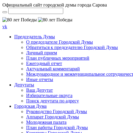
Официальный сайт городской думы города Сарова
vk
Председатель Думы
О председателе Городской Думы
Обратиться к председателю Городской Думы
Личный прием
План публичных мероприятий
Ежегодный отчет
Актуальный комментарий
Международное и межмуниципальное сотрудничес
Иные отчеты
Депутаты
Ваш Депутат
Избирательные округа
Поиск депутата по адресу
Городская Дума
Руководство Городской Думы
Аппарат Городской Думы
Молодежная палата
План работы Городской Думы
Комитеты Городской Думы