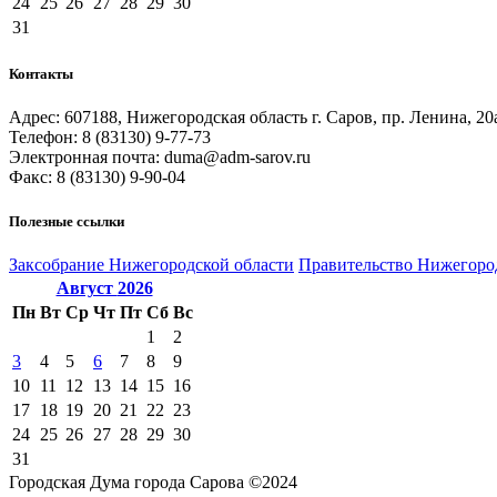
24
25
26
27
28
29
30
31
Контакты
Адрес: 607188, Нижегородская область г. Саров, пр. Ленина, 20
Телефон: 8 (83130) 9-77-73
Электронная почта: duma@adm-sarov.ru
Факс: 8 (83130) 9-90-04
Полезные ссылки
Закcобрание Нижегородской области
Правительство Нижегоро
Август
2026
Пн
Вт
Ср
Чт
Пт
Сб
Вс
1
2
3
4
5
6
7
8
9
10
11
12
13
14
15
16
17
18
19
20
21
22
23
24
25
26
27
28
29
30
31
Городская Дума города Сарова ©2024