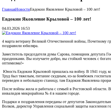
Главная
Новости
Евдокии Яковлевне Крыловой – 100 лет!
Евдокии Яковлевне Крыловой – 100 лет!
04.03.2026 16:53
4 марта ветерану Великой Отечественной войны, Почетному г
поздравили юбиляра.
Заместитель председателя думы Сарова, помощник депутата Го
праздниками. Вы излучаете добро, вы стойкий человек с бога
оптимизма!»
Юность Евдокии Крыловой пришлась на войну. В 1941 году, ког
Труд был тяжелым, питание скудным, из-за бомбежек госпитал
переведен в небольшую станицу, там Евдокия Яковлевна прораб
После войны жила и работала с семьей в Ростовской области. В
инвалидов микрорайона № 4 в нашем городе.
Подарки и поздравления переданы от депутатов Законодатель
Волков, директор Управления социальной защиты населения 