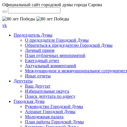
Официальный сайт городской думы города Сарова
vk
Председатель Думы
О председателе Городской Думы
Обратиться к председателю Городской Думы
Личный прием
План публичных мероприятий
Ежегодный отчет
Актуальный комментарий
Международное и межмуниципальное сотрудничес
Иные отчеты
Депутаты
Ваш Депутат
Избирательные округа
Поиск депутата по адресу
Городская Дума
Руководство Городской Думы
Аппарат Городской Думы
Молодежная палата
План работы Городской Думы
Комитеты Городской Думы