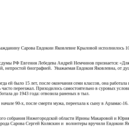
ражданину Сарова Евдокии Яковлевне Крыловой исполнилось 100
сдумы РФ Евгения Лебедева Андрей Немчинов признается: «Для м
той, непростой биографией. Уважаемая Евдокия Яковлевна, от д
да ей было 15 лет, после окончания семи классов, она работала
ь часто переезжал. Приходилось самостоятельно в суровых усло
отала до 1943 года: отвозила раненых в тыл.
 начале 90-х, после смерти мужа, переехала к сыну в Арзамас-16
ного собрания Нижегородской области Ирины Макаровой и Юрия
города Сарова Сергей Коляскин и волонтеры вручили Евдокии 