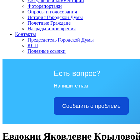
Актуальный комментарий
Фоторепортажи
Опросы и голосования
История Городской Думы
Почетные Граждане
Награды и поощрения
Контакты
Председатель Городской Думы
КСП
Полезные ссылки
Есть вопрос?
Напишите нам
Сообщить о проблеме
Евдокии Яковлевне Крыловой 