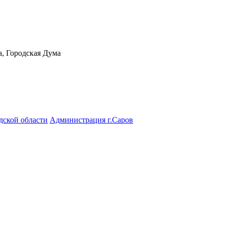
а, Городская Дума
дской области
Администрация г.Саров