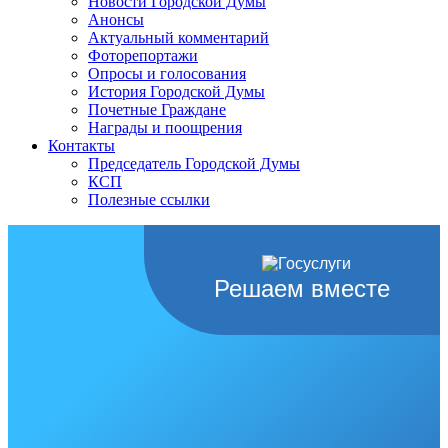
Новости Городской Думы
Анонсы
Актуальный комментарий
Фоторепортажи
Опросы и голосования
История Городской Думы
Почетные Граждане
Награды и поощрения
Контакты
Председатель Городской Думы
КСП
Полезные ссылки
Решаем вместе