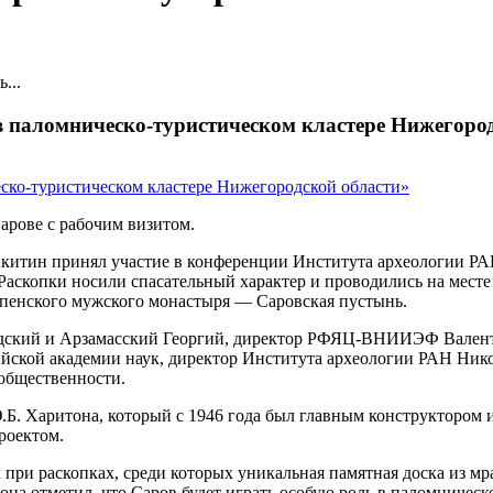
...
 в паломническо-туристическом кластере Нижегоро
арове с рабочим визитом.
икитин принял участие в конференции Института археологии РА
 Раскопки носили спасательный характер и проводились на месте
пенского мужского монастыря — Саровская пустынь.
дский и Арзамасский Георгий, директор РФЯЦ-ВНИИЭФ Валент
ской академии наук, директор Института археологии РАН Ник
общественности.
.Б. Харитона, который с 1946 года был главным конструкторо
роектом.
 при раскопках, среди которых уникальная памятная доска из 
она отметил, что Саров будет играть особую роль в паломническ