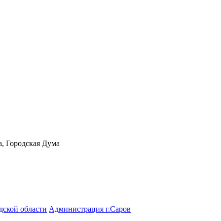
а, Городская Дума
дской области
Администрация г.Саров