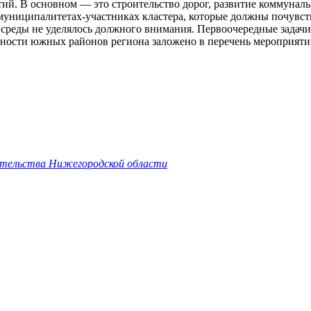
тий. В основном — это строительство дорог, развитие коммунал
муниципалитетах-участниках кластера, которые должны почувств
й среды не уделялось должного внимания. Первоочередные задачи
ности южных районов региона заложено в перечень мероприятий
ительства Нижегородской области