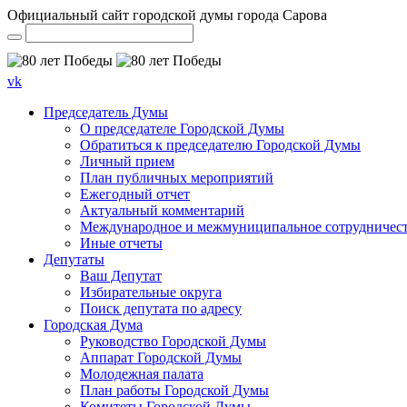
Официальный сайт городской думы города Сарова
vk
Председатель Думы
О председателе Городской Думы
Обратиться к председателю Городской Думы
Личный прием
План публичных мероприятий
Ежегодный отчет
Актуальный комментарий
Международное и межмуниципальное сотрудничес
Иные отчеты
Депутаты
Ваш Депутат
Избирательные округа
Поиск депутата по адресу
Городская Дума
Руководство Городской Думы
Аппарат Городской Думы
Молодежная палата
План работы Городской Думы
Комитеты Городской Думы