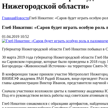
Нижегородской области»
Главная
Новости
Глеб Никитин: «Саров будет играть особую роль
Глеб Никитин: «Саров будет играть особую роль
01.04.2019 10:52
Губернатор Нижегородской области Глеб Никитин побывал в С
30 марта 2019 года губернатор Нижегородской области Глеб Н
на Саровском городище, которые были проведены в 2018 году.
Богородицы «Живоносный Источник» на территории Свято-Ус
В конференции также приняли участие Митрополит Нижегоро
ВНИИЭФ академик РАН Радий Илькаев, вице-президент Россий
главы администрации Виктор Иванов, представители научной 
Сначала участники возложили цветы к памятнику академика Ю
Под его руководством велись работы над советским атомным п
Глеб Никитин ознакомился с образцами артефактов, найденных
о канонизации преподобного Серафима Саровского. Глава реги