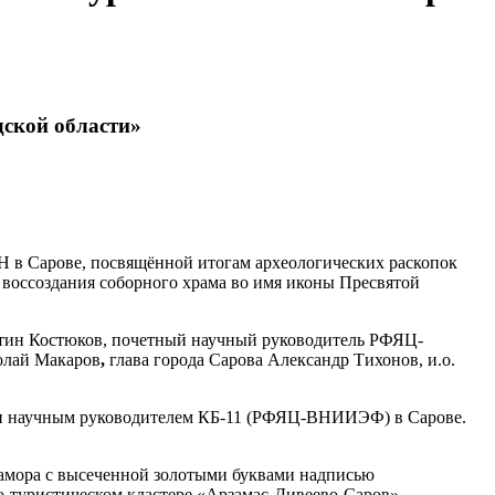
дской области»
Н в Сарове, посвящённой итогам археологических раскопок
 воссоздания соборного храма во имя иконы Пресвятой
ин Костюков, почетный научный руководитель РФЯЦ-
олай Макаров
,
глава города Сарова Александр Тихонов, и.о.
м и научным руководителем КБ-11 (РФЯЦ-ВНИИЭФ) в Сарове.
мрамора с высеченной золотыми буквами надписью
о-туристическом кластере «Арзамас-Дивеево-Саров».