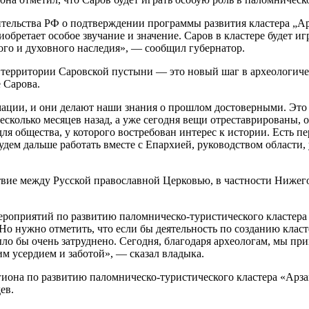
тельства РФ о подтверждении программы развития кластера „Арз
иобретает особое звучание и значение. Саров в кластере будет иг
кого и духовного наследия», — сообщил губернатор.
 территории Саровской пустыни — это новый шаг в археологиче
 Сарова.
ции, и они делают наши знания о прошлом достоверными. Это н
есколько месяцев назад, а уже сегодня вещи отреставрированы, о
для общества, у которого востребован интерес к истории. Есть 
удем дальше работать вместе с Епархией, руководством области,
вие между Русской православной Церковью, в частности Нижего
роприятий по развитию паломническо-туристического кластера 
о нужно отметить, что если бы деятельность по созданию клас
ло бы очень затруднено. Сегодня, благодаря археологам, мы при
м усердием и заботой», — сказал владыка.
иона по развитию паломническо-туристического кластера «Арз
ев.