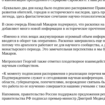
«Буквально два дня назад было подписано распоряжение Прави
развития обителей, городов и исторического наследия, здесь пр
легенда, здесь фантастическое сочетание научно-технологичес
В свою очередь Николай Макаров подчеркнул, что раскопки на
добавляют много новой информации в историческое прочтение
«Именно в этих вещах аккумулирован огромный объем информа
вводятся в оборот так оперативно. Раскопки завершились еще н
потому что археологи работают не для научного сообщества, а 
монастырского периода. Это замечательная перспектива и мы б
Макаров.
Митрополит Георгий также отметил плодотворное взаимодейст
научным сообществом.
«К моменту подписания распоряжения о реализации перечня ме
Подтверждением служит и сегодняшняя научная конференция. Н
области, губернатором, попечителями, возрождение святынь бы
что работа по ее изучению совершается нашими учеными с таки
Напомним, правительство России поддержало предложения рег
правительства РФ подписал премьер-министр Дмитрий Медвед