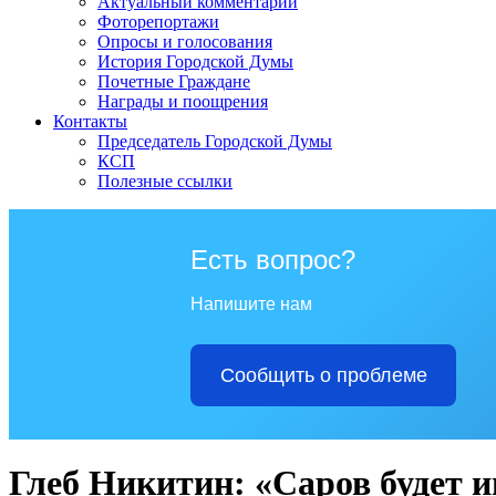
Актуальный комментарий
Фоторепортажи
Опросы и голосования
История Городской Думы
Почетные Граждане
Награды и поощрения
Контакты
Председатель Городской Думы
КСП
Полезные ссылки
Есть вопрос?
Напишите нам
Сообщить о проблеме
Глеб Никитин: «Саров будет 