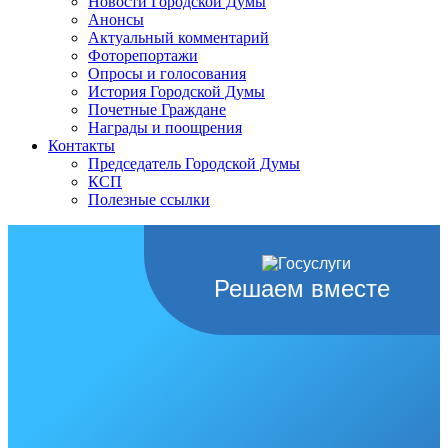
Новости Городской Думы
Анонсы
Актуальный комментарий
Фоторепортажи
Опросы и голосования
История Городской Думы
Почетные Граждане
Награды и поощрения
Контакты
Председатель Городской Думы
КСП
Полезные ссылки
Решаем вместе