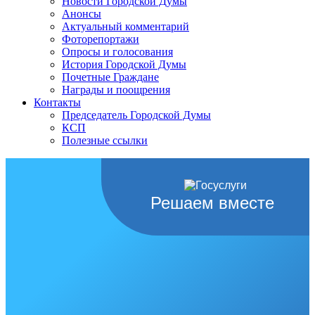
Новости Городской Думы
Анонсы
Актуальный комментарий
Фоторепортажи
Опросы и голосования
История Городской Думы
Почетные Граждане
Награды и поощрения
Контакты
Председатель Городской Думы
КСП
Полезные ссылки
Решаем вместе