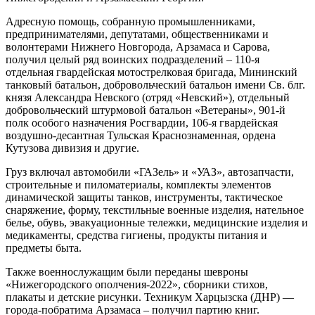
Адресную помощь, собранную промышленниками,
предпринимателями, депутатами, общественниками и
волонтерами Нижнего Новгорода, Арзамаса и Сарова,
получил целый ряд воинских подразделений – 110-я
отдельная гвардейская мотострелковая бригада, Мининский
танковый батальон, добровольческий батальон имени Св. блг.
князя Александра Невского (отряд «Невский»), отдельный
добровольческий штурмовой батальон «Ветераны», 901-й
полк особого назначения Росгвардии, 106-я гвардейская
воздушно-десантная Тульская Краснознаменная, ордена
Кутузова дивизия и другие.
Груз включал автомобили «ГАЗель» и «УАЗ», автозапчасти,
строительные и пиломатериалы, комплекты элементов
динамической защиты танков, инструменты, тактическое
снаряжение, форму, текстильные военные изделия, нательное
белье, обувь, эвакуационные тележки, медицинские изделия и
медикаменты, средства гигиены, продукты питания и
предметы быта.
Также военнослужащим были переданы шевроны
«Нижегородского ополчения-2022», сборники стихов,
плакаты и детские рисунки. Техникум Харцызска (ДНР) —
города-побратима Арзамаса – получил партию книг.