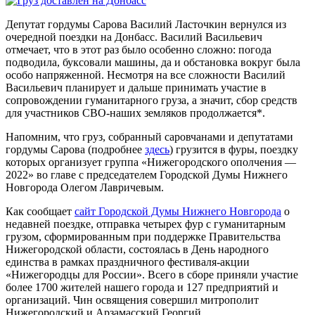
Депутат гордумы Сарова Василий Ласточкин вернулся из
очередной поездки на Донбасс. Василий Васильевич
отмечает, что в этот раз было особенно сложно: погода
подводила, буксовали машины, да и обстановка вокруг была
особо напряженной. Несмотря на все сложности Василий
Васильевич планирует и дальше принимать участие в
сопровождении гуманитарного груза, а значит, сбор средств
для участников СВО-наших земляков продолжается*.
Напомним, что груз, собранный саровчанами и депутатами
гордумы Сарова (подробнее
здесь
) грузится в фуры, поездку
которых организует группа «Нижегородского ополчения —
2022» во главе с председателем Городской Думы Нижнего
Новгорода Олегом Лавричевым.
Как сообщает
сайт Городской Думы Нижнего Новгорода
о
недавней поездке, отправка четырех фур с гуманитарным
грузом, сформированным при поддержке Правительства
Нижегородской области, состоялась в День народного
единства в рамках праздничного фестиваля-акции
«Нижегородцы для России». Всего в сборе приняли участие
более 1700 жителей нашего города и 127 предприятий и
организаций. Чин освящения совершил митрополит
Нижегородский и Арзамасский Георгий.