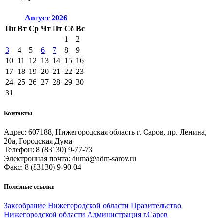
Август
2026
Пн
Вт
Ср
Чт
Пт
Сб
Вс
1
2
3
4
5
6
7
8
9
10
11
12
13
14
15
16
17
18
19
20
21
22
23
24
25
26
27
28
29
30
31
Контакты
Адрес: 607188, Нижегородская область г. Саров, пр. Ленина,
20а, Городская Дума
Телефон: 8 (83130) 9-77-73
Электронная почта: duma@adm-sarov.ru
Факс: 8 (83130) 9-90-04
Полезные ссылки
Закcобрание Нижегородской области
Правительство
Нижегородской области
Администрация г.Саров