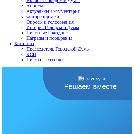
Новости Городской Думы
Анонсы
Актуальный комментарий
Фоторепортажи
Опросы и голосования
История Городской Думы
Почетные Граждане
Награды и поощрения
Контакты
Председатель Городской Думы
КСП
Полезные ссылки
Решаем вместе