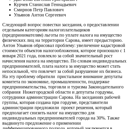
Курчев Станислав Геннадьевич
Смирнов Петр Павлович
Ульянов Антон Сергеевич
Следующий вопрос повестки заседания, о предоставлении
отдельным категориям налогоплательщиков
(предпринимателям) льготы по уплате налога на имущество
физических лиц на территории Сарова, имеет предысторию.
Антон Ульянов обрисовал проблему: увеличение кадастровой
стоимости объектов налогообложения, которое произошло с 1
января 2021 года, повлекло за собой значительный рост
начисления налога на имущество. По словам индивидуальных
предпринимателей, плата налога за имущество может стать
непосильной, что повлечет за собой разрушение их бизнеса.
На эту проблему обратили пристальное внимание депутаты
комитета по экономике, промышленности, поддержке
предпринимательства, торговли и туризма Законодательного
собрания Нижегородской области и депутаты гордумы,
сотрудники администрации Сарова. На заседаниях рабочей
группы, которая создана при гордуме, представители
администрации предложили проект решения, который
предполагает снизить налог на имущество для
индивидуальных предпринимателей города на 30%. Также
выдвинуто предложение о применении
дифференцированного подхода, который заключается в