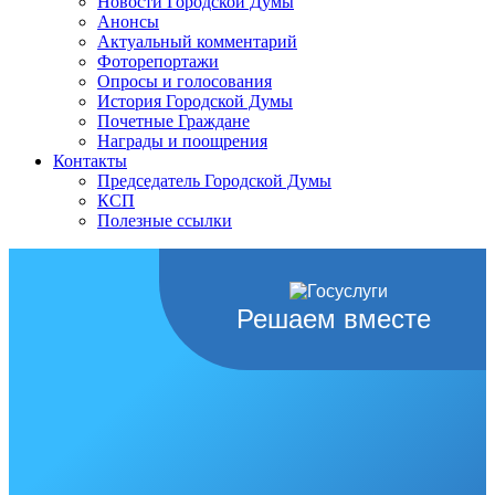
Новости Городской Думы
Анонсы
Актуальный комментарий
Фоторепортажи
Опросы и голосования
История Городской Думы
Почетные Граждане
Награды и поощрения
Контакты
Председатель Городской Думы
КСП
Полезные ссылки
Решаем вместе