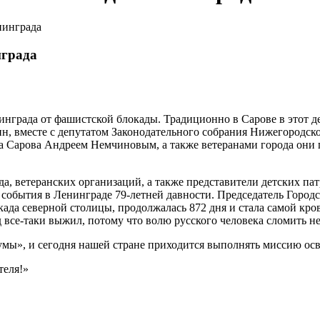
нинграда
нграда
инграда от фашистской блокады. Традиционно в Сарове в этот д
ин, вместе с депутатом Законодательного собрания Нижегородс
а Сарова Андреем Немчиновым, а также ветеранами города они 
ода, ветеранских организаций, а также представители детских 
события в Ленинграде 79-летней давности. Председатель Городс
када северной столицы, продолжалась 872 дня и стала самой кр
д все-таки выжил, потому что волю русского человека сломить н
мы», и сегодня нашей стране приходится выполнять миссию осво
теля!»