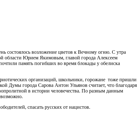
ень состоялось возложение цветов к Вечному огню. С утра
кой области Юрием Якимовым, главой города Алексеем
почтили память погибших во время блокады у обелиска
патриотических организаций, школьники, горожане тоже пришли
кой Думы города Сарова Антон Ульянов считает, что благодаря
овопролитной в истории человечества. По разным данным
евозможно.
бодителей, спасать русских от нацистов.