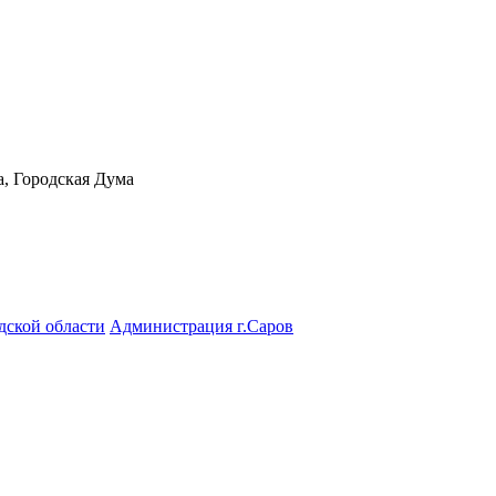
а, Городская Дума
дской области
Администрация г.Саров