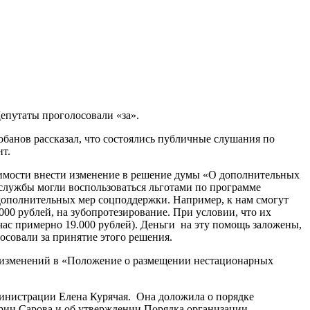
епутаты проголосовали «за».
банов рассказал, что состоялись публичные слушания по
т.
димости внести изменение в решение думы «О дополнительных
службы могли воспользоваться льготами по программе
дополнительных мер соцподдержки. Например, к нам смогут
00 рублей, на зубопротезирование. При условии, что их
ас примерно 19.000 рублей). Деньги на эту помощь заложены,
осовали за принятие этого решения.
и изменений в «Положение о размещении нестационарных
инистрации Елена Курячая. Она доложила о порядке
рии Сарова и об утверждении Порядка организации