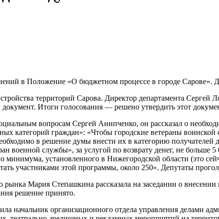
енений в Положение «О бюджетном процессе в городе Сарове». Д
стройства территорий Сарова. Директор департамента Сергей Ло
 документ. Итоги голосования — решено утвердить этот докумен
социальным вопросам Сергей Анипченко, он рассказал о необхо
ных категорий граждан»: «Чтобы городские ветераны воинской 
необходимо в решение думы внести их в категорию получателей 
 военной службы», за услугой по возврату денег, не больше 5 0
 минимума, установленного в Нижегородской области (это сейч
тать участниками этой программы, около 250». Депутаты прогол
о рынка Мария Степашкина рассказала на заседании о внесени
ания решение принято.
ила начальник организационного отдела управления делами адм
ых, театрально-зрелищных и рекламных мероприятий на террито