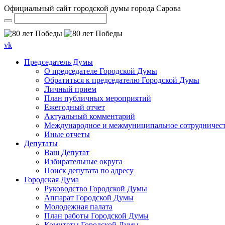
Официальный сайт городской думы города Сарова
vk
Председатель Думы
О председателе Городской Думы
Обратиться к председателю Городской Думы
Личный прием
План публичных мероприятий
Ежегодный отчет
Актуальный комментарий
Международное и межмуниципальное сотрудничес
Иные отчеты
Депутаты
Ваш Депутат
Избирательные округа
Поиск депутата по адресу
Городская Дума
Руководство Городской Думы
Аппарат Городской Думы
Молодежная палата
План работы Городской Думы
Комитеты Городской Думы