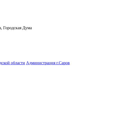
а, Городская Дума
дской области
Администрация г.Саров