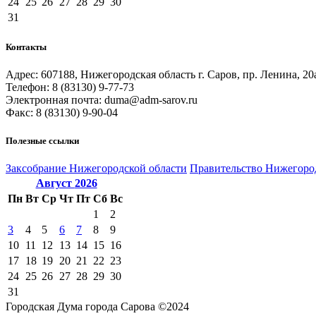
24
25
26
27
28
29
30
31
Контакты
Адрес: 607188, Нижегородская область г. Саров, пр. Ленина, 20
Телефон: 8 (83130) 9-77-73
Электронная почта: duma@adm-sarov.ru
Факс: 8 (83130) 9-90-04
Полезные ссылки
Закcобрание Нижегородской области
Правительство Нижегоро
Август
2026
Пн
Вт
Ср
Чт
Пт
Сб
Вс
1
2
3
4
5
6
7
8
9
10
11
12
13
14
15
16
17
18
19
20
21
22
23
24
25
26
27
28
29
30
31
Городская Дума города Сарова ©2024