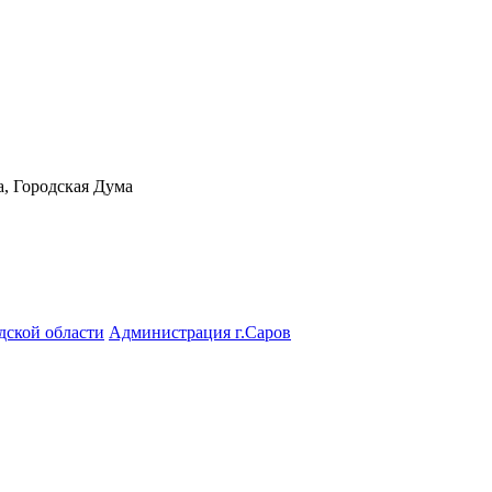
а, Городская Дума
дской области
Администрация г.Саров