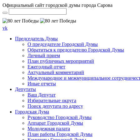
Официальный сайт городской думы города Сарова
vk
Председатель Думы
О председателе Городской Думы
Обратиться к председателю Городской Думы
Личный прием
План публичных мероприятий
Ежегодный отчет
Актуальный комментарий
Международное и межмуниципальное сотрудничес
Иные отчеты
Депутаты
Ваш Депутат
Избирательные округа
Поиск депутата по адресу
Городская Дума
Руководство Городской Думы
Аппарат Городской Думы
Молодежная палата
План работы Городской Думы
Комитеты Городской Думы