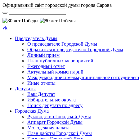
Официальный сайт городской думы города Сарова
vk
Председатель Думы
О председателе Городской Думы
Обратиться к председателю Городской Думы
Личный прием
План публичных мероприятий
Ежегодный отчет
Актуальный комментарий
Международное и межмуниципальное сотрудничес
Иные отчеты
Депутаты
Ваш Депутат
Избирательные округа
Поиск депутата по адресу
Городская Дума
Руководство Городской Думы
Аппарат Городской Думы
Молодежная палата
План работы Городской Думы
Комитеты Городской Думы