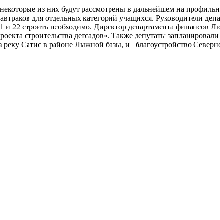
 некоторые из них будут рассмотрены в дальнейшем на профиль
автраков для отдельных категорий учащихся. Руководители деп
21 и 22 строить необходимо. Директор департамента финансов Л
оекта строительства детсадов». Также депутаты запланировали
з реку Сатис в районе Лыжной базы, и благоустройство Северног