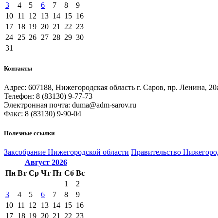
3
4
5
6
7
8
9
10
11
12
13
14
15
16
17
18
19
20
21
22
23
24
25
26
27
28
29
30
31
Контакты
Адрес: 607188, Нижегородская область г. Саров, пр. Ленина, 20
Телефон: 8 (83130) 9-77-73
Электронная почта: duma@adm-sarov.ru
Факс: 8 (83130) 9-90-04
Полезные ссылки
Закcобрание Нижегородской области
Правительство Нижегоро
Август
2026
Пн
Вт
Ср
Чт
Пт
Сб
Вс
1
2
3
4
5
6
7
8
9
10
11
12
13
14
15
16
17
18
19
20
21
22
23