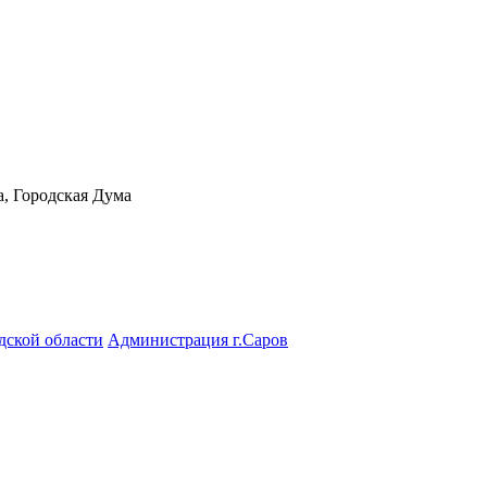
а, Городская Дума
дской области
Администрация г.Саров