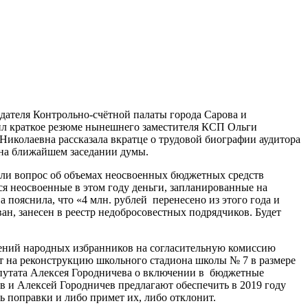
дателя Контрольно-счётной палаты города Сарова и
вил краткое резюме нынешнего заместителя КСП Ольги
Николаевна рассказала вкратце о трудовой биографии аудитора
 на ближайшем заседании думы.
дили вопрос об объемах неосвоенных бюджетных средств
ся неосвоенные в этом году деньги, запланированные на
пояснила, что «4 млн. рублей перенесено из этого года и
н, занесен в реестр недобросовестных подрядчиков. Будет
жений народных избранников на согласительную комиссию
т на реконструкцию школьного стадиона школы № 7 в размере
депутата Алексея Городничева о включении в бюджетные
 и Алексей Городничев предлагают обеспечить в 2019 году
ть поправки и либо примет их, либо отклонит.