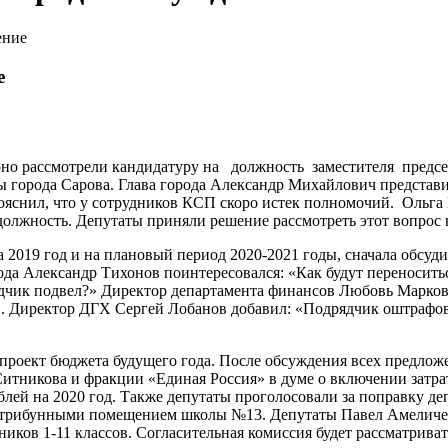
ение
е
рно рассмотрели кандидатуру на должность заместителя предсе
ты города Сарова. Глава города Александр Михайлович предста
ояснил, что у сотрудников КСП скоро истек полномочий. Ольга 
должность. Депутаты приняли решение рассмотреть этот вопрос
 2019 год и на плановый период 2020-2021 годы, сначала обсу
да Александр Тихонов поинтересовался: «Как будут переносить
дчик подвел?» Директор департамента финансов Любовь Маркова 
. Директор ДГХ Сергей Лобанов добавил: «Подрядчик оштрафова
 проект бюджета будущего года. После обсуждения всех предло
итникова и фракции «Единая Россия» в думе о включении затра
рублей на 2020 год. Также депутаты проголосовали за поправку 
одтрибунными помещением школы №13. Депутаты Павел Амеличев
иков 1-11 классов. Согласительная комиссия будет рассматрива