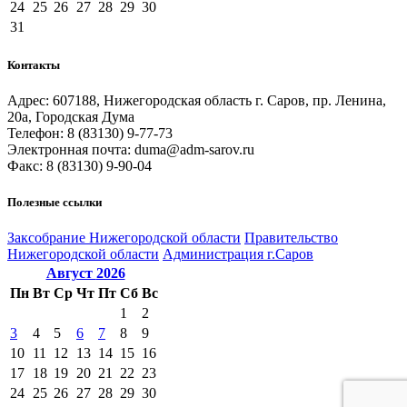
24
25
26
27
28
29
30
31
Контакты
Адрес: 607188, Нижегородская область г. Саров, пр. Ленина,
20а, Городская Дума
Телефон: 8 (83130) 9-77-73
Электронная почта: duma@adm-sarov.ru
Факс: 8 (83130) 9-90-04
Полезные ссылки
Закcобрание Нижегородской области
Правительство
Нижегородской области
Администрация г.Саров
Август
2026
Пн
Вт
Ср
Чт
Пт
Сб
Вс
1
2
3
4
5
6
7
8
9
10
11
12
13
14
15
16
17
18
19
20
21
22
23
24
25
26
27
28
29
30