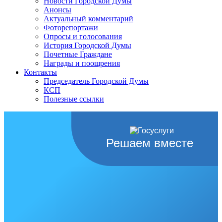
Новости Городской Думы
Анонсы
Актуальный комментарий
Фоторепортажи
Опросы и голосования
История Городской Думы
Почетные Граждане
Награды и поощрения
Контакты
Председатель Городской Думы
КСП
Полезные ссылки
Решаем вместе