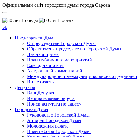
Официальный сайт городской думы города Сарова
vk
Председатель Думы
О председателе Городской Думы
Обратиться к председателю Городской Думы
Личный прием
План публичных мероприятий
Ежегодный отчет
Актуальный комментарий
Международное и межмуниципальное сотрудничес
Иные отчеты
Депутаты
Ваш Депутат
Избирательные округа
Поиск депутата по адресу
Городская Дума
Руководство Городской Думы
Аппарат Городской Думы
Молодежная палата
План работы Городской Думы
Комитеты Городской Думы