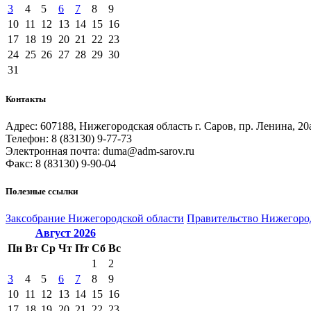
3
4
5
6
7
8
9
10
11
12
13
14
15
16
17
18
19
20
21
22
23
24
25
26
27
28
29
30
31
Контакты
Адрес: 607188, Нижегородская область г. Саров, пр. Ленина, 20
Телефон: 8 (83130) 9-77-73
Электронная почта: duma@adm-sarov.ru
Факс: 8 (83130) 9-90-04
Полезные ссылки
Закcобрание Нижегородской области
Правительство Нижегоро
Август
2026
Пн
Вт
Ср
Чт
Пт
Сб
Вс
1
2
3
4
5
6
7
8
9
10
11
12
13
14
15
16
17
18
19
20
21
22
23