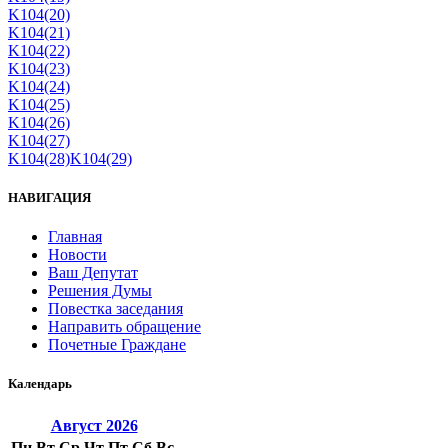
K104(20)
K104(21)
K104(22)
K104(23)
K104(24)
K104(25)
K104(26)
K104(27)
K104(28)
K104(29)
НАВИГАЦИЯ
Главная
Новости
Ваш Депутат
Решения Думы
Повестка заседания
Направить обращение
Почетные Граждане
Календарь
Август
2026
Пн
Вт
Ср
Чт
Пт
Сб
Вс