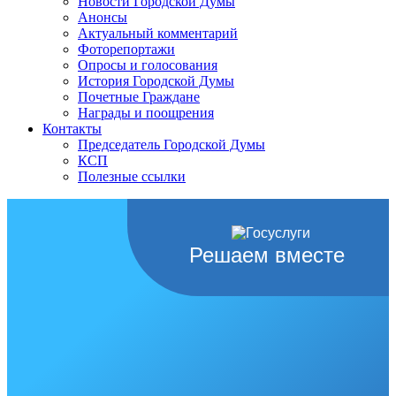
Новости Городской Думы
Анонсы
Актуальный комментарий
Фоторепортажи
Опросы и голосования
История Городской Думы
Почетные Граждане
Награды и поощрения
Контакты
Председатель Городской Думы
КСП
Полезные ссылки
Решаем вместе