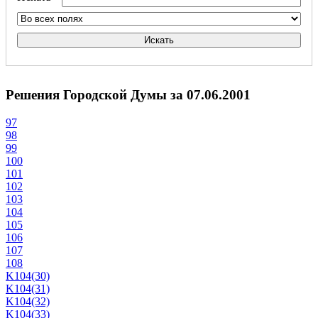
Искать
Решения Городской Думы за 07.06.2001
97
98
99
100
101
102
103
104
105
106
107
108
K104(30)
K104(31)
K104(32)
K104(33)