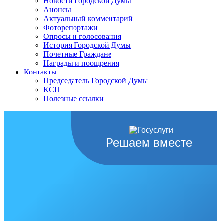
Новости Городской Думы
Анонсы
Актуальный комментарий
Фоторепортажи
Опросы и голосования
История Городской Думы
Почетные Граждане
Награды и поощрения
Контакты
Председатель Городской Думы
КСП
Полезные ссылки
Решаем вместе