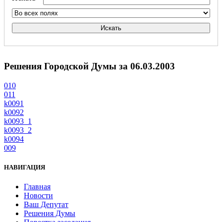
Искать
Решения Городской Думы за 06.03.2003
010
011
k0091
k0092
k0093_1
k0093_2
k0094
009
НАВИГАЦИЯ
Главная
Новости
Ваш Депутат
Решения Думы