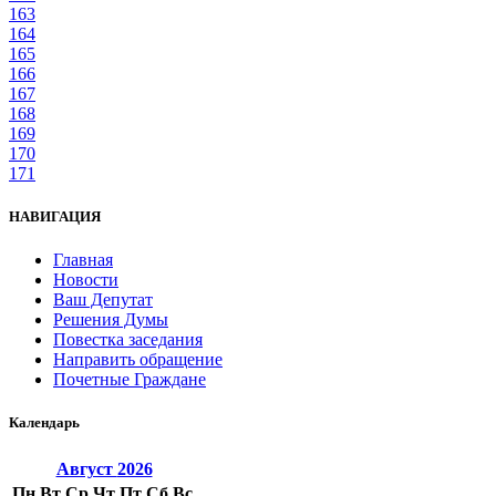
163
164
165
166
167
168
169
170
171
НАВИГАЦИЯ
Главная
Новости
Ваш Депутат
Решения Думы
Повестка заседания
Направить обращение
Почетные Граждане
Календарь
Август
2026
Пн
Вт
Ср
Чт
Пт
Сб
Вс