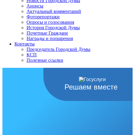
Новости Городской Думы
Анонсы
Актуальный комментарий
Фоторепортажи
Опросы и голосования
История Городской Думы
Почетные Граждане
Награды и поощрения
Контакты
Председатель Городской Думы
КСП
Полезные ссылки
Решаем вместе