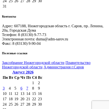
24
25
26
27
28
29
30
31
Контакты
Адрес: 607188, Нижегородская область г. Саров, пр. Ленина,
20а, Городская Дума
Телефон: 8 (83130) 9-77-73
Электронная почта: duma@adm-sarov.ru
Факс: 8 (83130) 9-90-04
Полезные ссылки
Закcобрание Нижегородской области
Правительство
Нижегородской области
Администрация г.Саров
Август
2026
Пн
Вт
Ср
Чт
Пт
Сб
Вс
1
2
3
4
5
6
7
8
9
10
11
12
13
14
15
16
17
18
19
20
21
22
23
24
25
26
27
28
29
30