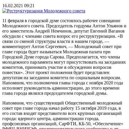
16.02.2021 09:21
11 февраля в городской думе состоялось рабочее совещание
Молодежного совета. Председатель гордумы Антон Ульянов и
его заместитель Андрей Немчинов, депутат Евгений Ваганов
обсудили с членами совета вопрос его реструктуризации. «В
связи со сменой структуры власти в нашем городе, —
комментирует Антон Сергеевич, — Молодежный совет при
главе города будет называться Молодежная палата при
Городской Думе города Сарова. Предполагается, что члены
молодежного парламента могут присутствовать на заседаниях
комитетов, принимать участие в обсуждении вопросов
повестки». Этот проект положения будет представлен
депутатам на заседании комитета по социальным вопросам.
Напомним, что полномочия главы города с ноября 2020 года
исполняет руководитель администрации, до этого времени
глава города являлся председателем городской думы.
Напомним, что существующий Общественный молодежный
совет при главе города начал работу 15 октября 2019 года, в
его состав входят представители всех крупных организаций
города: ядерного центра, администрации города,
профсоюзных организаций, СарФТИ, КБ-50, «Обеспечение»
РФЯЦ-ВНИИЭФ, предпринимательского сообщества и др. –