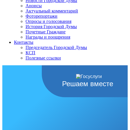
Новости Городской Думы
Анонсы
Актуальный комментарий
Фоторепортажи
Опросы и голосования
История Городской Думы
Почетные Граждане
Награды и поощрения
Контакты
Председатель Городской Думы
КСП
Полезные ссылки
Решаем вместе