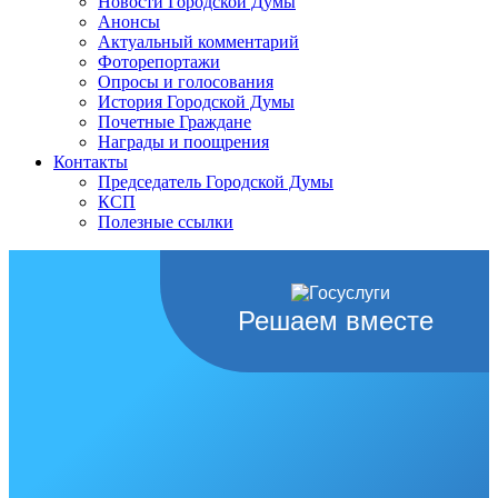
Новости Городской Думы
Анонсы
Актуальный комментарий
Фоторепортажи
Опросы и голосования
История Городской Думы
Почетные Граждане
Награды и поощрения
Контакты
Председатель Городской Думы
КСП
Полезные ссылки
Решаем вместе