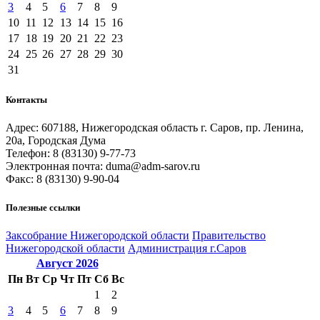
3
4
5
6
7
8
9
10
11
12
13
14
15
16
17
18
19
20
21
22
23
24
25
26
27
28
29
30
31
Контакты
Адрес: 607188, Нижегородская область г. Саров, пр. Ленина,
20а, Городская Дума
Телефон: 8 (83130) 9-77-73
Электронная почта: duma@adm-sarov.ru
Факс: 8 (83130) 9-90-04
Полезные ссылки
Закcобрание Нижегородской области
Правительство
Нижегородской области
Администрация г.Саров
Август
2026
Пн
Вт
Ср
Чт
Пт
Сб
Вс
1
2
3
4
5
6
7
8
9