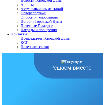
Новости Городской Думы
Анонсы
Актуальный комментарий
Фоторепортажи
Опросы и голосования
История Городской Думы
Почетные Граждане
Награды и поощрения
Контакты
Председатель Городской Думы
КСП
Полезные ссылки
Решаем вместе