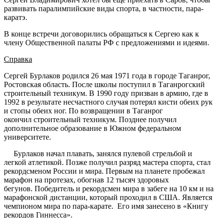
развивать паралимпийские виды спорта, в частности, пара-
каратэ.
В конце встречи договорились обращаться к Сергею как к
члену Общественной палаты РФ с предложениями и идеями.
Справка
Сергей Бурлаков родился 26 мая 1971 года в городе Таганрог,
Ростовская область. После школы поступил в Таганрогский
строительный техникум. В 1990 году призван в армию, где в
1992 в результате несчастного случая потерял кисти обеих рук
и стопы обеих ног. По возвращении в Таганрог
окончил строительный техникум. Позднее получил
дополнительное образование в Южном федеральном
университете.
Бурлаков начал плавать, занялся пулевой стрельбой и
легкой атлетикой. Позже получил разряд мастера спорта, стал
рекордсменом России и мира. Первым на планете пробежал
марафон на протезах, обогнав 12 тысяч здоровых
бегунов. Победитель и рекордсмен мира в забеге на 10 км и на
марафонской дистанции, который проходил в США. Является
чемпионом мира по пара-карате. Его имя занесено в «Книгу
рекордов Гиннесса».