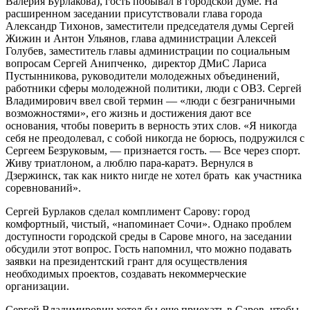
Валерия Бурлакова), гость побывал в городской думе. На
расширенном заседании присутствовали глава города
Александр Тихонов, заместители председателя думы Сергей
Жижин и Антон Ульянов, глава администрации Алексей
Голубев, заместитель главы администрации по социальным
вопросам Сергей Анипченко, директор ДМиС Лариса
Пустынникова, руководители молодежных объединений,
работники сферы молодежной политики, люди с ОВЗ. Сергей
Владимирович ввел свой термин — «люди с безграничными
возможностями», его жизнь и достижения дают все
основания, чтобы поверить в верность этих слов. «Я никогда
себя не преодолевал, с собой никогда не борюсь, подружился с
Сергеем Безруковым, — признается гость. — Все через спорт.
Живу триатлоном, а люблю пара-каратэ. Вернулся в
Дзержинск, так как никто нигде не хотел брать как участника
соревнований».
Сергей Бурлаков сделал комплимент Сарову: город
комфортный, чистый, «напоминает Сочи». Однако проблем
доступности городской среды в Сарове много, на заседании
обсудили этот вопрос. Гость напомнил, что можно подавать
заявки на президентский грант для осуществления
необходимых проектов, создавать некоммерческие
организации.
Сергей Владимирович хотел бы еще приехать в Саров, чтобы