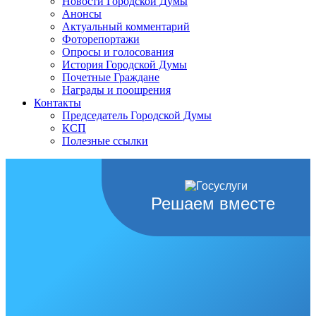
Новости Городской Думы
Анонсы
Актуальный комментарий
Фоторепортажи
Опросы и голосования
История Городской Думы
Почетные Граждане
Награды и поощрения
Контакты
Председатель Городской Думы
КСП
Полезные ссылки
Решаем вместе