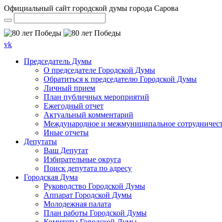
Официальный сайт городской думы города Сарова
vk
Председатель Думы
О председателе Городской Думы
Обратиться к председателю Городской Думы
Личный прием
План публичных мероприятий
Ежегодный отчет
Актуальный комментарий
Международное и межмуниципальное сотрудничес
Иные отчеты
Депутаты
Ваш Депутат
Избирательные округа
Поиск депутата по адресу
Городская Дума
Руководство Городской Думы
Аппарат Городской Думы
Молодежная палата
План работы Городской Думы
Комитеты Городской Думы