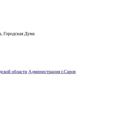
а, Городская Дума
дской области
Администрация г.Саров