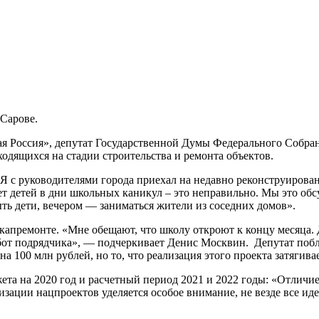
Сарове.
ая Россия», депутат Государственной Думы Федерального Собр
одящихся на стадии строительства и ремонта объектов.
«Я с руководителями города приехал на недавно реконструиров
 нет детей в дни школьных каникул – это неправильно. Мы это об
ыть дети, вечером — заниматься жители из соседних домов».
апремонте. «Мне обещают, что школу откроют к концу месяца. Д
бот подрядчика», — подчеркивает Денис Москвин. Депутат побл
а 100 млн рублей, но то, что реализация этого проекта затягивае
та на 2020 год и расчетный период 2021 и 2022 годы: «Отличие
лизации нацпроектов уделяется особое внимание, не везде все ид