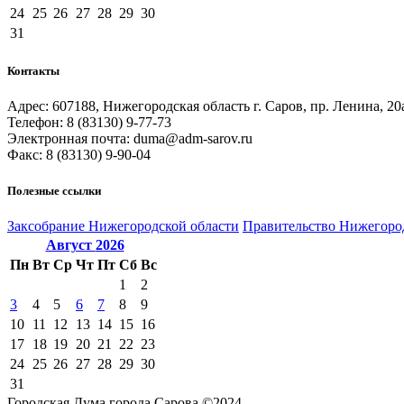
24
25
26
27
28
29
30
31
Контакты
Адрес: 607188, Нижегородская область г. Саров, пр. Ленина, 20
Телефон: 8 (83130) 9-77-73
Электронная почта: duma@adm-sarov.ru
Факс: 8 (83130) 9-90-04
Полезные ссылки
Закcобрание Нижегородской области
Правительство Нижегоро
Август
2026
Пн
Вт
Ср
Чт
Пт
Сб
Вс
1
2
3
4
5
6
7
8
9
10
11
12
13
14
15
16
17
18
19
20
21
22
23
24
25
26
27
28
29
30
31
Городская Дума города Сарова ©2024