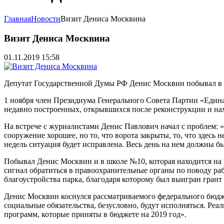
Главная
Новости
Визит Дениса Москвина
Визит Дениса Москвина
01.11.2019 15:58
Депутат Государственной Думы РФ Денис Москвин побывал в 
1 ноября член Президиума Генерального Совета Партии «Един
недавно построенных, открывшихся после реконструкции и нах
На встрече с журналистами Денис Павлович начал с проблем: 
сооружение хорошее, но то, что ворота закрыты, то, что здесь
недель ситуация будет исправлена. Весь день на нем должны б
Побывал Денис Москвин и в школе №10, которая находится на к
сигнал обратиться в правоохранительные органы по поводу ра
благоустройства парка, благодаря которому был выигран грант н
Денис Москвин коснулся рассматриваемого федерального бюдже
социальные обязательства, безусловно, будут исполняться. Реа
программ, которые приняты в бюджете на 2019 год».