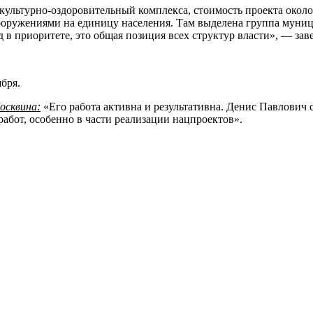
ультурно-оздоровительный комплекса, стоимость проекта около 1
ооружениями на единицу населения. Там выделена группа муниц
род в приоритете, это общая позиция всех структур власти», — з
оября.
осквина:
«Его работа активна и результативна. Денис Павлович 
работ, особенно в части реализации нацпроектов».