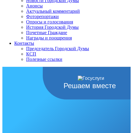
Новости Городской Думы
Анонсы
Актуальный комментарий
Фоторепортажи
Опросы и голосования
История Городской Думы
Почетные Граждане
Награды и поощрения
Контакты
Председатель Городской Думы
КСП
Полезные ссылки
Решаем вместе