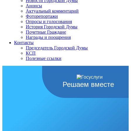
Новости Городской Думы
Анонсы
Актуальный комментарий
Фоторепортажи
Опросы и голосования
История Городской Думы
Почетные Граждане
Награды и поощрения
Контакты
Председатель Городской Думы
КСП
Полезные ссылки
Решаем вместе