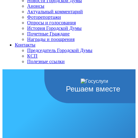
Новости Городской Думы
Анонсы
Актуальный комментарий
Фоторепортажи
Опросы и голосования
История Городской Думы
Почетные Граждане
Награды и поощрения
Контакты
Председатель Городской Думы
КСП
Полезные ссылки
Решаем вместе