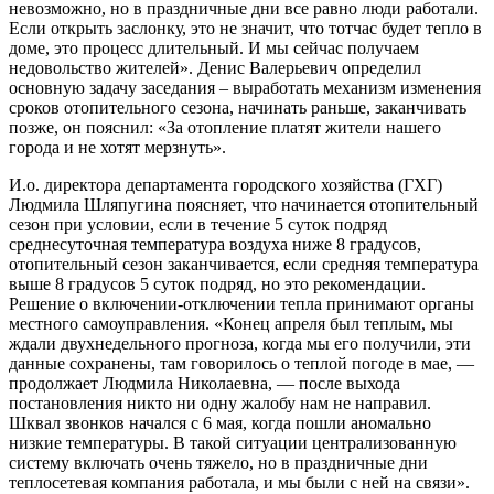
невозможно, но в праздничные дни все равно люди работали.
Если открыть заслонку, это не значит, что тотчас будет тепло в
доме, это процесс длительный. И мы сейчас получаем
недовольство жителей». Денис Валерьевич определил
основную задачу заседания – выработать механизм изменения
сроков отопительного сезона, начинать раньше, заканчивать
позже, он пояснил: «За отопление платят жители нашего
города и не хотят мерзнуть».
И.о. директора департамента городского хозяйства (ГХГ)
Людмила Шляпугина поясняет, что начинается отопительный
сезон при условии, если в течение 5 суток подряд
среднесуточная температура воздуха ниже 8 градусов,
отопительный сезон заканчивается, если средняя температура
выше 8 градусов 5 суток подряд, но это рекомендации.
Решение о включении-отключении тепла принимают органы
местного самоуправления. «Конец апреля был теплым, мы
ждали двухнедельного прогноза, когда мы его получили, эти
данные сохранены, там говорилось о теплой погоде в мае, —
продолжает Людмила Николаевна, — после выхода
постановления никто ни одну жалобу нам не направил.
Шквал звонков начался с 6 мая, когда пошли аномально
низкие температуры. В такой ситуации централизованную
систему включать очень тяжело, но в праздничные дни
теплосетевая компания работала, и мы были с ней на связи».