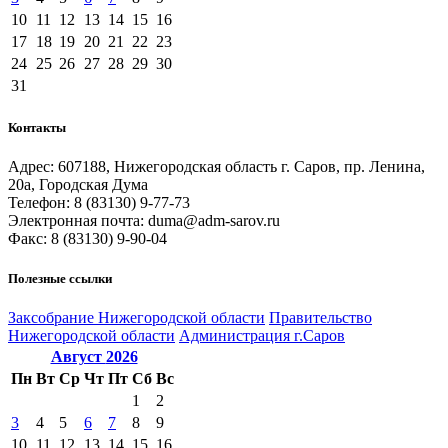
10
11
12
13
14
15
16
17
18
19
20
21
22
23
24
25
26
27
28
29
30
31
Контакты
Адрес: 607188, Нижегородская область г. Саров, пр. Ленина,
20а, Городская Дума
Телефон: 8 (83130) 9-77-73
Электронная почта: duma@adm-sarov.ru
Факс: 8 (83130) 9-90-04
Полезные ссылки
Закcобрание Нижегородской области
Правительство
Нижегородской области
Администрация г.Саров
Август
2026
Пн
Вт
Ср
Чт
Пт
Сб
Вс
1
2
3
4
5
6
7
8
9
10
11
12
13
14
15
16