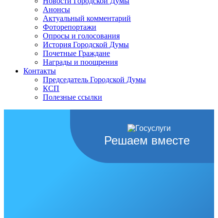
Новости Городской Думы
Анонсы
Актуальный комментарий
Фоторепортажи
Опросы и голосования
История Городской Думы
Почетные Граждане
Награды и поощрения
Контакты
Председатель Городской Думы
КСП
Полезные ссылки
Решаем вместе