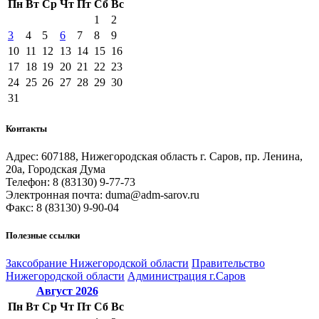
Пн
Вт
Ср
Чт
Пт
Сб
Вс
1
2
3
4
5
6
7
8
9
10
11
12
13
14
15
16
17
18
19
20
21
22
23
24
25
26
27
28
29
30
31
Контакты
Адрес: 607188, Нижегородская область г. Саров, пр. Ленина,
20а, Городская Дума
Телефон: 8 (83130) 9-77-73
Электронная почта: duma@adm-sarov.ru
Факс: 8 (83130) 9-90-04
Полезные ссылки
Закcобрание Нижегородской области
Правительство
Нижегородской области
Администрация г.Саров
Август
2026
Пн
Вт
Ср
Чт
Пт
Сб
Вс