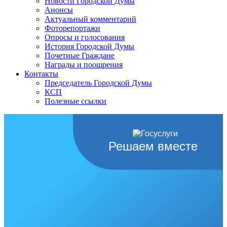
Новости Городской Думы
Анонсы
Актуальный комментарий
Фоторепортажи
Опросы и голосования
История Городской Думы
Почетные Граждане
Награды и поощрения
Контакты
Председатель Городской Думы
КСП
Полезные ссылки
Решаем вместе