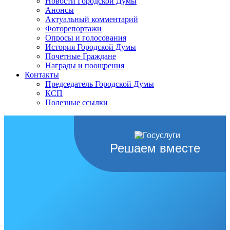
Новости Городской Думы
Анонсы
Актуальный комментарий
Фоторепортажи
Опросы и голосования
История Городской Думы
Почетные Граждане
Награды и поощрения
Контакты
Председатель Городской Думы
КСП
Полезные ссылки
Решаем вместе