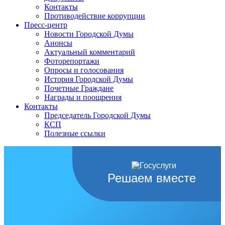
Контакты
Противодействие коррупции
Пресс-центр
Новости Городской Думы
Анонсы
Актуальный комментарий
Фоторепортажи
Опросы и голосования
История Городской Думы
Почетные Граждане
Награды и поощрения
Контакты
Председатель Городской Думы
КСП
Полезные ссылки
Решаем вместе