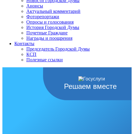
Новости Городской Думы
Анонсы
Актуальный комментарий
Фоторепортажи
Опросы и голосования
История Городской Думы
Почетные Граждане
Награды и поощрения
Контакты
Председатель Городской Думы
КСП
Полезные ссылки
Решаем вместе