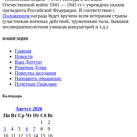
Отечественной войне 1941 — 1945 гг.» учреждена указом
президента Российской Федерации. В соответствии с
Положением
награда будет вручена всем ветеранам страны
(участникам военных действий, труженикам тыла, бывшим
несовершеннолетним узникам концлагерей и т.д.)
НАВИГАЦИЯ
Главная
Новости
Ваш Депутат
Решения Думы
Повестка заседания
Направить обращение
Почетные Граждане
Календарь
Август
2026
Пн
Вт
Ср
Чт
Пт
Сб
Вс
1
2
3
4
5
6
7
8
9
10
11
12
13
14
15
16