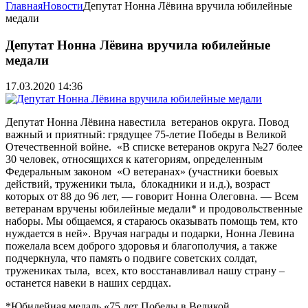
Главная
Новости
Депутат Нонна Лёвина вручила юбилейные
медали
Депутат Нонна Лёвина вручила юбилейные
медали
17.03.2020 14:36
Депутат Нонна Лёвина навестила ветеранов округа. Повод
важный и приятный: грядущее 75-летие Победы в Великой
Отечественной войне. «В списке ветеранов округа №27 более
30 человек, относящихся к категориям, определенным
Федеральным законом «О ветеранах» (участники боевых
действий, труженики тыла, блокадники и и.д.), возраст
которых от 88 до 96 лет, — говорит Нонна Олеговна. — Всем
ветеранам вручены юбилейные медали* и продовольственные
наборы. Мы общаемся, я стараюсь оказывать помощь тем, кто
нуждается в ней». Вручая награды и подарки, Нонна Левина
пожелала всем доброго здоровья и благополучия, а также
подчеркнула, что память о подвиге советских солдат,
тружениках тыла, всех, кто восстанавливал нашу страну –
останется навеки в наших сердцах.
*Юбилейная медаль «75 лет Победы в Великой