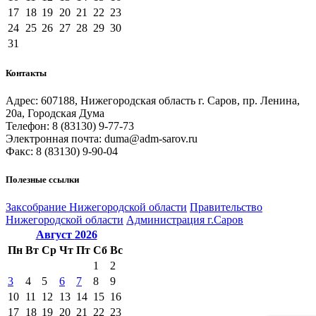
17
18
19
20
21
22
23
24
25
26
27
28
29
30
31
Контакты
Адрес: 607188, Нижегородская область г. Саров, пр. Ленина,
20а, Городская Дума
Телефон: 8 (83130) 9-77-73
Электронная почта: duma@adm-sarov.ru
Факс: 8 (83130) 9-90-04
Полезные ссылки
Закcобрание Нижегородской области
Правительство
Нижегородской области
Администрация г.Саров
Август
2026
Пн
Вт
Ср
Чт
Пт
Сб
Вс
1
2
3
4
5
6
7
8
9
10
11
12
13
14
15
16
17
18
19
20
21
22
23