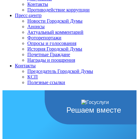
Контакты
Противодействие коррупции
Пресс-центр
Новости Городской Думы
Анонсы
Актуальный комментарий
Фоторепортажи
Опросы и голосования
История Городской Думы
Почетные Граждане
Награды и поощрения
Контакты
Председатель Городской Думы
КСП
Полезные ссылки
Решаем вместе